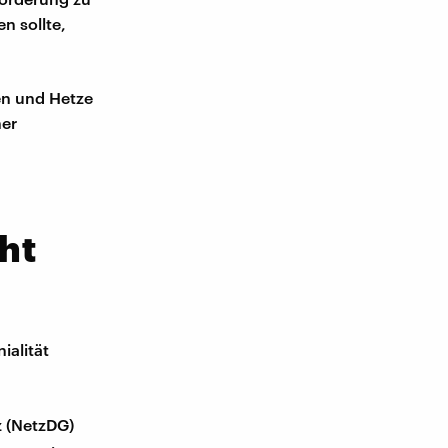
n sollte,
ren und Hetze
ner
cht
ialität
z (NetzDG)