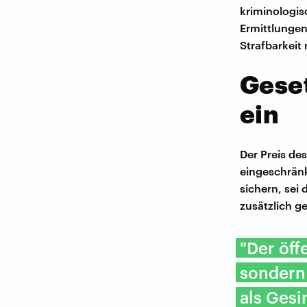
kriminologis
Ermittlungen
Strafbarkei
Geset
ein
Der Preis de
eingeschränk
sichern, sei
zusätzlich g
"Der öff
sondern 
als Ges