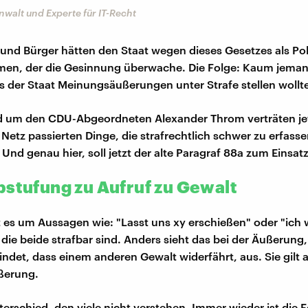
nwalt und Experte für IT-Recht
und Bürger hätten den Staat wegen dieses Gesetzes als Pol
n, der die Gesinnung überwache. Die Folge: Kaum jeman
ass der Staat Meinungsäußerungen unter Strafe stellen wollt
nd um den CDU-Abgeordneten Alexander Throm verträten jet
Netz passierten Dinge, die strafrechtlich schwer zu erfasse
 Und genau hier, soll jetzt der alte Paragraf 88a zum Eins
bstufung zu Aufruf zu Gewalt
 es um Aussagen wie: "Lasst uns xy erschießen" oder "ich 
 die beide strafbar sind. Anders sieht das bei der Äußerung
indet, dass einem anderen Gewalt widerfährt, aus. Sie gilt a
ßerung.
nterschied, den viele nicht verstehen. Immer wieder ist die 