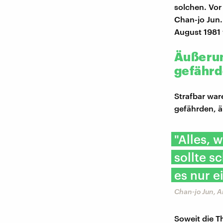
solchen. Vor
Chan-jo Jun.
August 1981
Äußerun
gefähr
Strafbar war
gefährden, ä
"Alles, 
sollte s
es nur 
Chan-jo Jun, A
Soweit die T