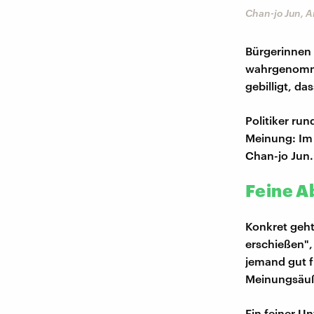
Chan-jo Jun, A
Bürgerinnen 
wahrgenomme
gebilligt, d
Politiker ru
Meinung: Im 
Chan-jo Jun.
Feine A
Konkret geht
erschießen",
jemand gut f
Meinungsäu
Ein feiner U