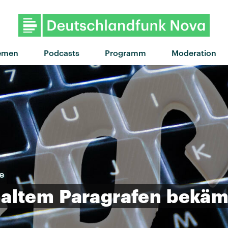
"Light The Way" von 
emen
Podcasts
Programm
Moderation
e
altem
Paragrafen
bekäm