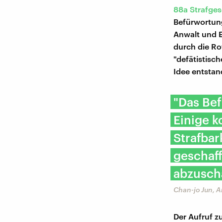
88a Strafges
Befürwortung
Anwalt und E
durch die Ro
"defätistisc
Idee entstan
"Das Bef
Einige k
Strafbar
geschaff
abzuscha
Chan-jo Jun, A
Der Aufruf zu