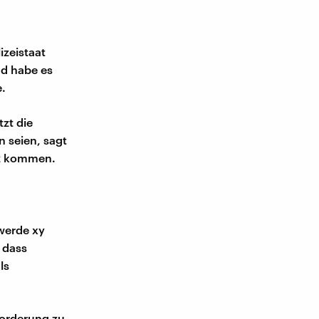
izeistaat
d habe es
e.
zt die
n seien, sagt
atz kommen.
werde xy
, dass
ls
Forderung zu