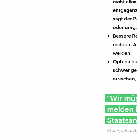
nicht alle
entgegenz
sagt der R
oder umga
Bessere Re
melden. A
werden.
Opferschu
schwer geg
erreichen
"Wir müs
melden k
Staatsan
Chan-jo Jun, A