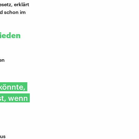
setz, erklärt
nd schon im
rieden
en
 könnte,
st, wenn
Aus