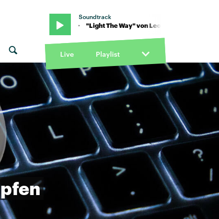
Soundtrack
Leon Bridges · "Light The Way" von Leon Bridges · "Light The Way"
Live
Playlist
pfen