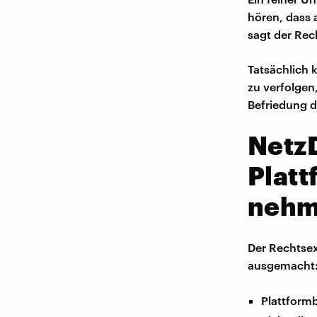
hören, dass 
sagt der Rec
Tatsächlich 
zu verfolgen
Befriedung d
Netz
Platt
neh
Der Rechtsex
ausgemacht
Plattform