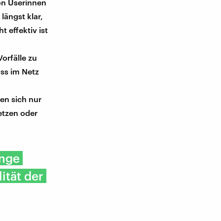
on Userinnen
ängst klar,
 effektiv ist
orfälle zu
ss im Netz
en sich nur
etzen oder
inge
ität der