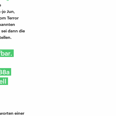
e
-jo Jun,
vom Terror
enannten
 sei dann die
ellen.
fbar.
 88a
ell
rworten einer