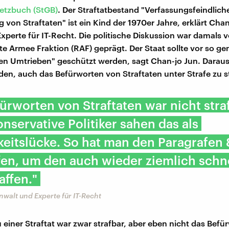
etzbuch (StGB)
. Der Straftatbestand "Verfassungsfeindlich
 von Straftaten" ist ein Kind der 1970er Jahre, erklärt Chan
xperte für IT-Recht. Die politische Diskussion war damals 
te Armee Fraktion (RAF) geprägt. Der Staat sollte vor so g
hen Umtrieben" geschützt werden, sagt Chan-jo Jun. Daraus
den, auch das Befürworten von Straftaten unter Strafe zu st
ürworten von Straftaten war nicht stra
onservative Politiker sahen das als
keitslücke. So hat man den Paragrafen
en, um den auch wieder ziemlich schn
ffen."
nwalt und Experte für IT-Recht
 einer Straftat war zwar strafbar, aber eben nicht das Befü