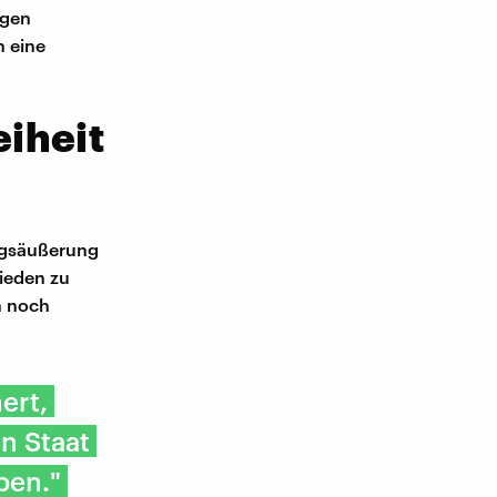
igen
n eine
iheit
ungsäußerung
rieden zu
h noch
ert,
n Staat
ben."