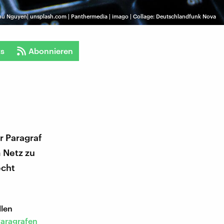
u Nguyen| unsplash.com | Panthermedia | imago | Collage: Deutschlandfunk Nova
ts
Abonnieren
r Paragraf
 Netz zu
echt
llen
Paragrafen