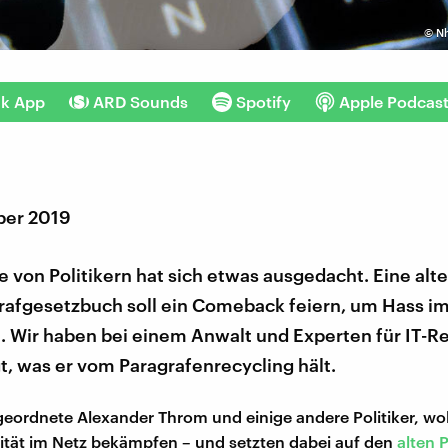
©
Nh
nk App
ARD Sounds
Spotify
Apple Podcas
ber 2019
 von Politikern hat sich etwas ausgedacht. Eine alte
rafgesetzbuch soll ein Comeback feiern, um Hass im
 Wir haben bei einem Anwalt und Experten für IT-R
, was er vom Paragrafenrecycling hält.
ordnete Alexander Throm und einige andere Politiker, wo
ität im Netz bekämpfen – und setzten dabei auf den
alten 