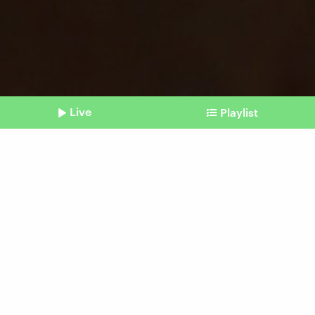
Live
Playlist
©
Imago | bonnsequenz
Shownotes
Haushaltssperre
Wie sich das Defizit für uns
bemerkbar macht