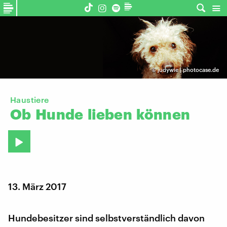
©
judywie | photocase.de
Haustiere
Ob
Hunde
lieben
können
13. März 2017
Hundebesitzer sind selbstverständlich davon