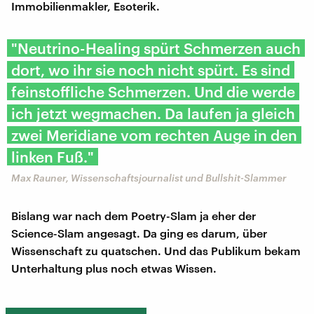
Immobilienmakler, Esoterik.
"Neutrino-Healing spürt Schmerzen auch
dort, wo ihr sie noch nicht spürt. Es sind
feinstoffliche Schmerzen. Und die werde
ich jetzt wegmachen. Da laufen ja gleich
zwei Meridiane vom rechten Auge in den
linken Fuß."
Max Rauner, Wissenschaftsjournalist und Bullshit-Slammer
Bislang war nach dem Poetry-Slam ja eher der
Science-Slam angesagt. Da ging es darum, über
Wissenschaft zu quatschen. Und das Publikum bekam
Unterhaltung plus noch etwas Wissen.