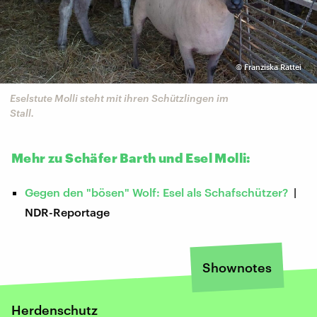
©
Franziska Rattei
Eselstute Molli steht mit ihren Schützlingen im
Stall.
Mehr zu Schäfer Barth und Esel Molli:
Gegen den "bösen" Wolf: Esel als Schafschützer?
|
NDR-Reportage
Shownotes
Herdenschutz