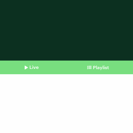
Live
Playlist
Shownotes
Herkunft