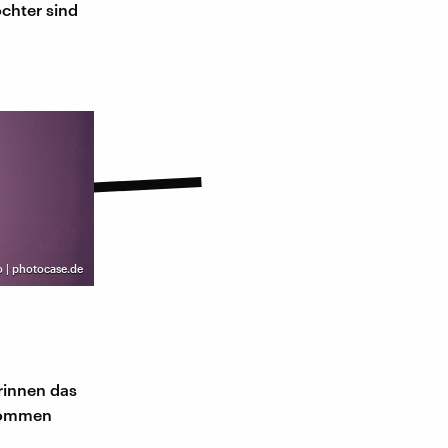
ochter sind
 | photocase.de
rinnen das
ekommen