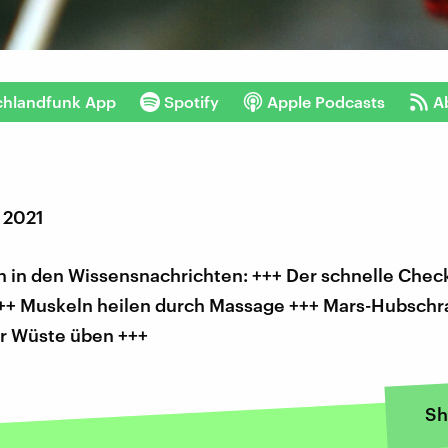
chlandfunk App
Spotify
Apple Podcasts
A
 2021
 in den Wissensnachrichten: +++ Der schnelle Check
++ Muskeln heilen durch Massage +++ Mars-Hubschr
er Wüste üben +++
Sh