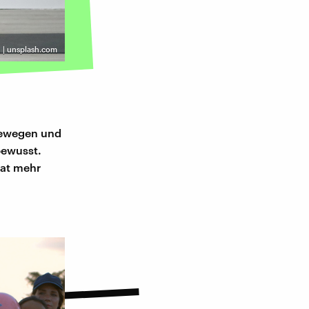
h | unsplash.com
 bewegen und
bewusst.
hat mehr