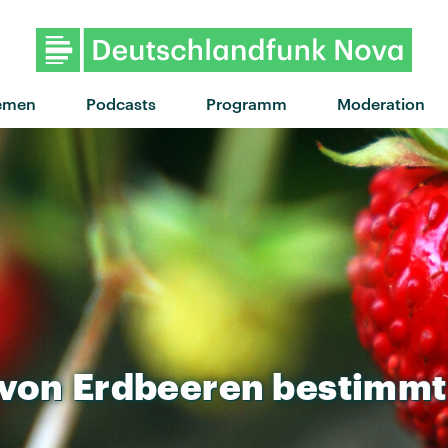
"Slugs Of Love" von Little
emen
Podcasts
Programm
Moderation
von
Erdbeeren
bestimmt