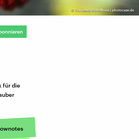
©
Francesca Schellhaas | photocase.de
bonnieren
 für die
auber
ownotes