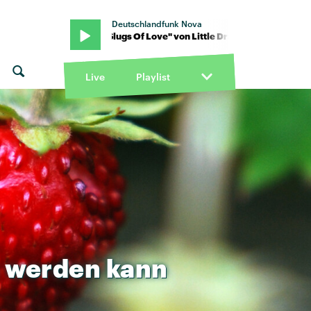
Deutschlandfunk Nova
 Dragon · "Slugs Of Love" von Little Dragon · "Slugs Of Love" von Li
Live
Playlist
werden
kann