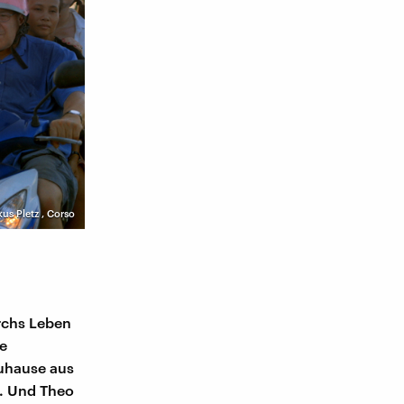
us Pletz
,
Corso
urchs Leben
ne
 zuhause aus
r. Und Theo