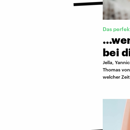
Das perfe
…wen
bei d
Jella, Yanni
Thomas von 
welcher Zeit