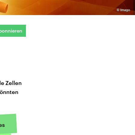
©
Imago
bonnieren
le Zellen
könnten
es