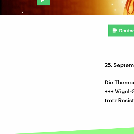
Deuts
25. Septe
Die Themen 
+++ Vögel-
trotz Resi