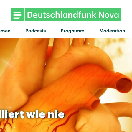
emen
Podcasts
Programm
Moderation
liert
wie
nie