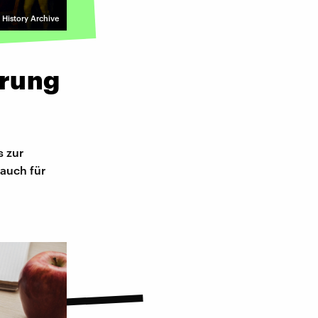
History Archive
ärung
s zur
 auch für