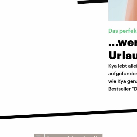
Das perfek
...w
Urlau
Kya lebt all
aufgefunden
wie Kya gena
Bestseller 