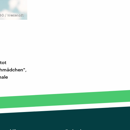
GO / Westend61
tot
schmädchen",
nale