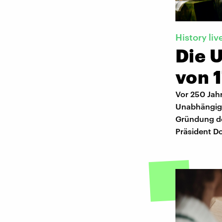
History liv
Die 
von 
Vor 250 Jahr
Unabhängigk
Gründung der
Präsident D