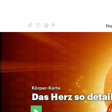
Th
Körper-Karte
Das
Herz
so
detail