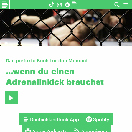
©
dpa
Das perfekte Buch für den Moment
...wenn
du
einen
Adrenalinkick
brauchst
Deutschlandfunk App
Spotify
Apple Podcasts
Abonnieren