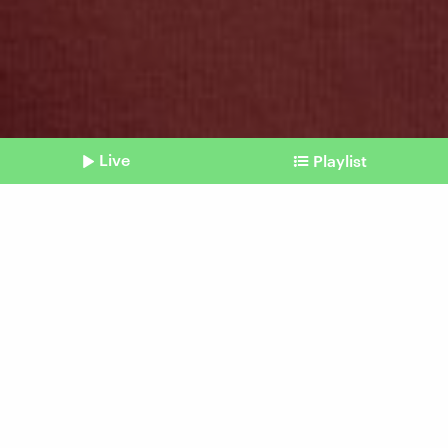
Live
Playlist
©
IMAGO / Zoonar
Shownotes
Himmelfahrt, Pfingsten, Neujahr
Welchen Feiertag geben wir
her?