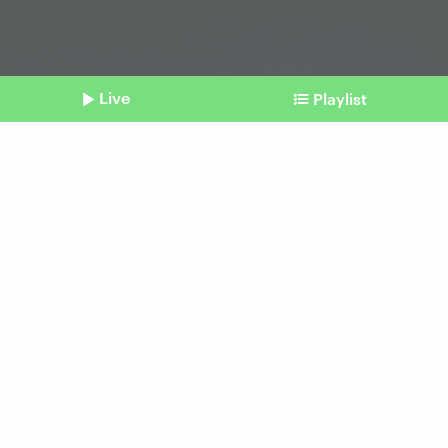
Live
Playlist
©
clemens fait / photocase.de
Shownotes
Klimawandel
Hitzetage sind auch Gefahr
für Schwangere
Beitrag aus unserem Archiv vom 14. Mai 2025