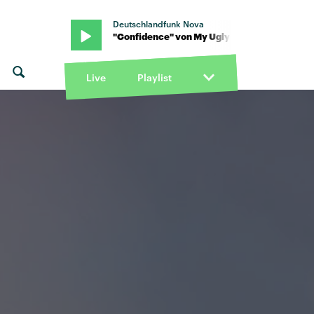
Deutschlandfunk Nova
 Clementine · "Confidence" von My Ugly Clementine · "Confidence
Live
Playlist