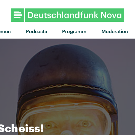
"Confidence" von My Ugly
emen
Podcasts
Programm
Moderation
 Scheiss!