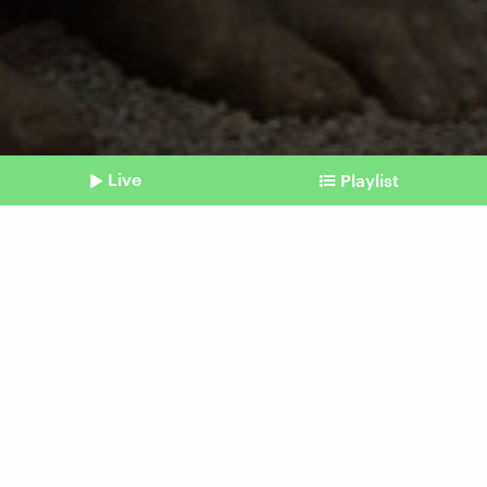
Live
Playlist
©
imago | TT
Shownotes
Hobbit-Mensch
Knochenfund: Neue
Erkenntnisse über