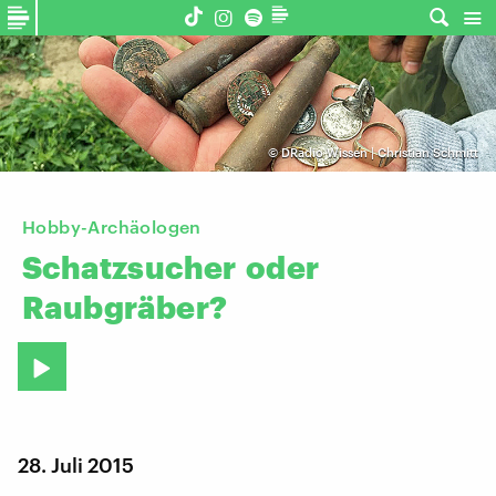
©
DRadio Wissen | Christian Schmitt
Hobby-Archäologen
Schatzsucher
oder
Raubgräber?
28. Juli 2015