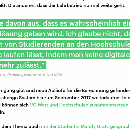
ießt. Die anderen, dass der Lehrbetrieb normal weitergeht.
e davon aus, dass es wahrscheinlich e
lösung geben wird. Ich glaube nicht, 
n von Studierenden an den Hochschule
e laufen lässt, indem man keine digital
ehr zulässt."
er, Pressesprecher der Uni Köln
Einigung gibt und neue Abläufe für die Berechnung gefunden
isherige System bis zum September 2017 weiterlaufen. In 
t können sich
VG Wort und Hochschulen zusammensetzen
ln.
u dem Thema auch
mit der
Studentin Mandy Gratz gesproc