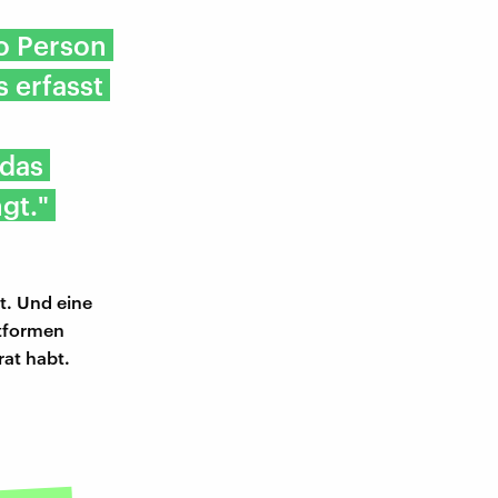
ro Person
 erfasst
 das
gt."
t. Und eine
ttformen
rat habt.