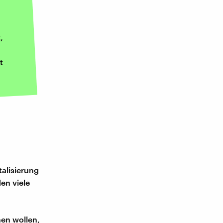
,
t
talisierung
en viele
nen wollen,