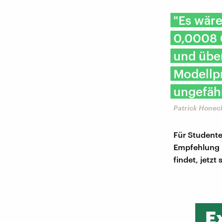
"Es wäre
0,0008 
und übe
Modellpr
ungefäh
Patrick Honeck
Für Studente
Empfehlung l
findet, jetzt
E