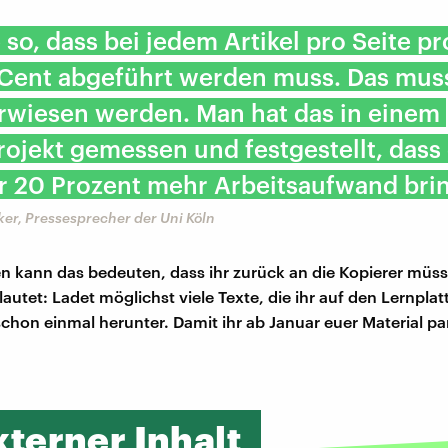
 so, dass bei jedem Artikel pro Seite p
Cent abgeführt werden muss. Das muss
rwiesen werden. Man hat das in einem
ojekt gemessen und festgestellt, dass
r 20 Prozent mehr Arbeitsaufwand brin
er, Pressesprecher der Uni Köln
n kann das bedeuten, dass ihr zurück an die Kopierer müss
autet: Ladet möglichst viele Texte, die ihr auf den Lernpla
 schon einmal herunter. Damit ihr ab Januar euer Material pa
xterner Inhalt