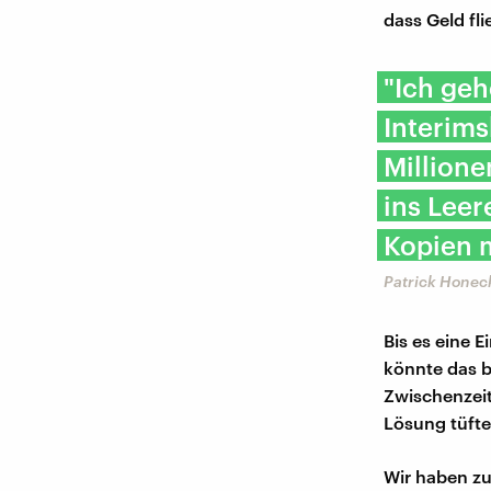
dass Geld fl
"Ich geh
Interims
Millione
ins Leer
Kopien m
Patrick Honeck
Bis es eine 
könnte das b
Zwischenzei
Lösung tüfte
Wir haben z