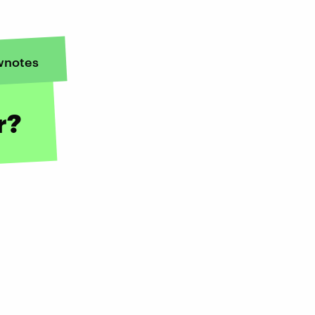
wnotes
r?