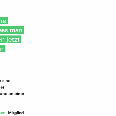
ine
dass man
n jetzt
en
 sind,
der
und an einer
hen
, Mitglied