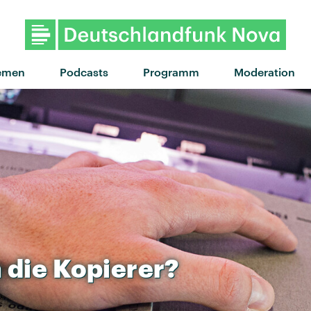
"Keep Me Satisfied" von Jungle
emen
Podcasts
Programm
Moderation
n
die
Kopierer?