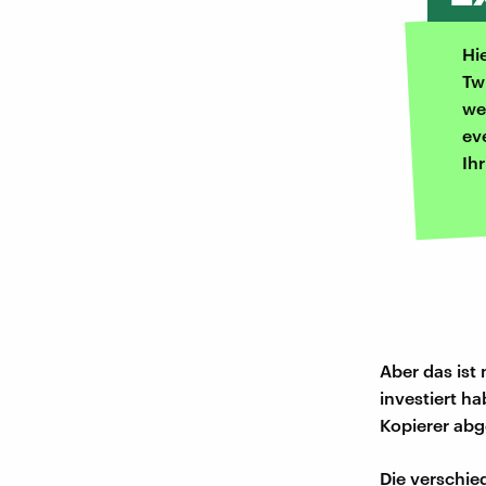
Hi
Tw
we
ev
Ih
Aber das ist 
investiert h
Kopierer abg
Die verschie