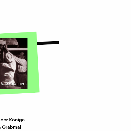
©
IMAGO | UIG
 der Könige
m Grabmal