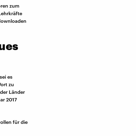
hören zum
Lehrkräfte
 downloaden
eues
sei es
ort zu
 der Länder
ar 2017
llen für die