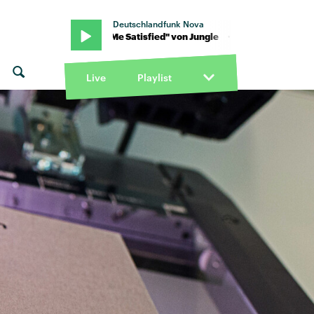
Deutschlandfunk Nova
 · "Keep Me Satisfied" von Jungle · "Keep Me Satisfied" von Jungle
Live
Playlist