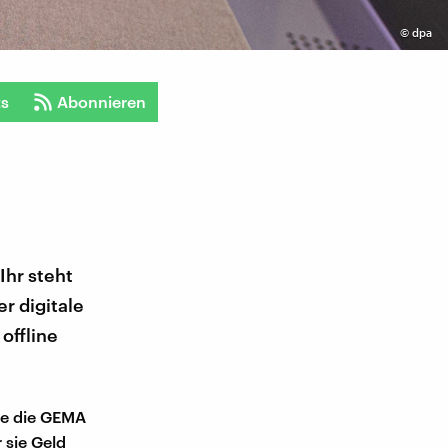
©
dpa
ts
Abonnieren
Ihr steht
r digitale
offline
wie die GEMA
 sie Geld