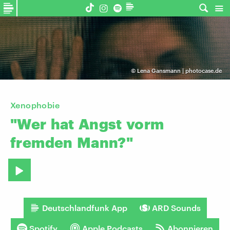
©
Lena Gansmann | photocase.de
Xenophobie
"Wer
hat
Angst
vorm
fremden
Mann?"
Deutschlandfunk App
ARD Sounds
Spotify
Apple Podcasts
Abonnieren