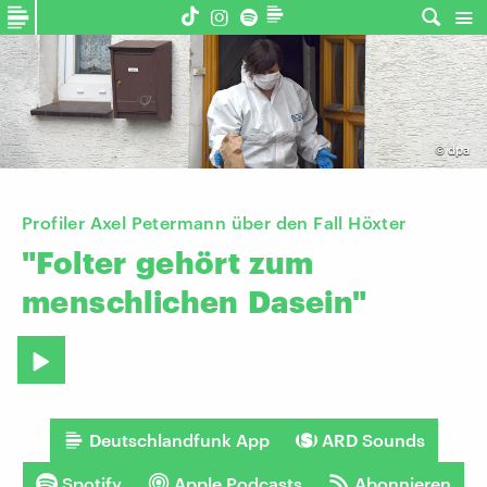
©
dpa
Profiler Axel Petermann über den Fall Höxter
"Folter
gehört
zum
menschlichen
Dasein"
Deutschlandfunk App
ARD Sounds
Spotify
Apple Podcasts
Abonnieren