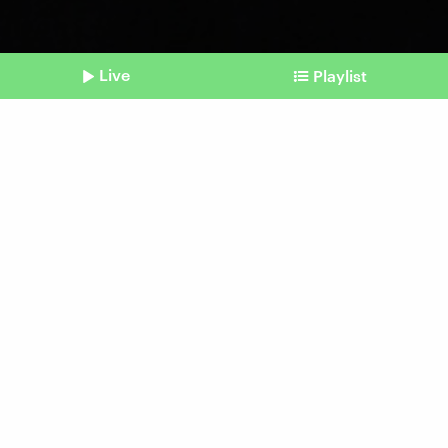
Live
Playlist
©
picture alliance / Photoshot | -
Shownotes
Hollywood feiert sich
Golden Globes: Wer dieses
Jahr abgeräumt hat
vom 12. Januar 2026