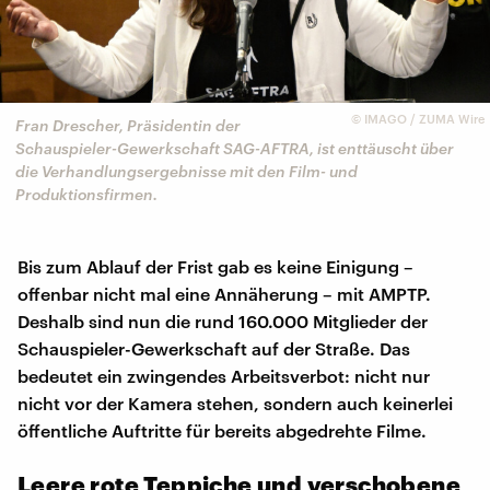
©
IMAGO / ZUMA Wire
Fran Drescher, Präsidentin der
Schauspieler-Gewerkschaft SAG-AFTRA, ist enttäuscht über
die Verhandlungsergebnisse mit den Film- und
Produktionsfirmen.
Bis zum Ablauf der Frist gab es keine Einigung –
offenbar nicht mal eine Annäherung – mit AMPTP.
Deshalb sind nun die rund 160.000 Mitglieder der
Schauspieler-Gewerkschaft auf der Straße. Das
bedeutet ein zwingendes Arbeitsverbot: nicht nur
nicht vor der Kamera stehen, sondern auch keinerlei
öffentliche Auftritte für bereits abgedrehte Filme.
Leere rote Teppiche und verschobene