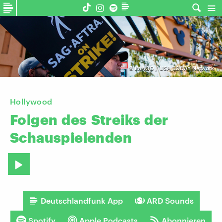
©
IMAGO / USA TODAY Network
Hollywood
Folgen
des
Streiks
der
Schauspielenden
Deutschlandfunk App
ARD Sounds
Spotify
Apple Podcasts
Abonnieren