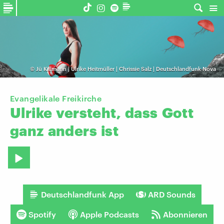
©
Jü Killmann | Ulrike Heitmüller | Chrissie Salz | Deutschlandfunk Nova
Evangelikale Freikirche
Ulrike
versteht,
dass
Gott
ganz
anders
ist
Deutschlandfunk App
ARD Sounds
Spotify
Apple Podcasts
Abonnieren