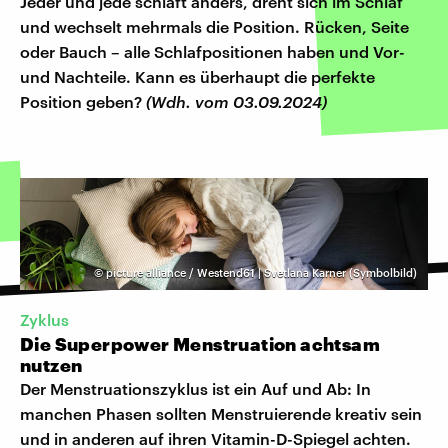
Jeder und jede schläft anders, dreht sich im Schlaf
und wechselt mehrmals die Position. Rücken, Seite
oder Bauch – alle Schlafpositionen haben und Vor-
und Nachteile. Kann es überhaupt die perfekte
Position geben?
(Wdh. vom 03.09.2024)
©
picture alliance / Westend61 | Svetlana Karner (Symbolbild)
Zyklus
Die Superpower Menstruation achtsam
nutzen
Der Menstruationszyklus ist ein Auf und Ab: In
manchen Phasen sollten Menstruierende kreativ sein
und in anderen auf ihren Vitamin-D-Spiegel achten.