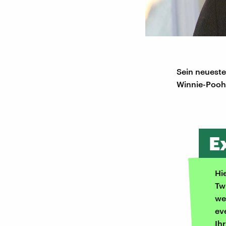
Sein neueste
Winnie-Pooh
E
Hi
Tw
we
ev
Ih