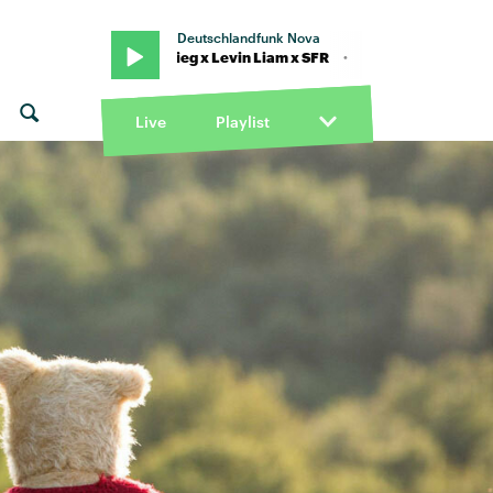
Deutschlandfunk Nova
t. KitschKrieg x Levin Liam x SFR · "Für dich da" von Trettmann feat.
Live
Playlist