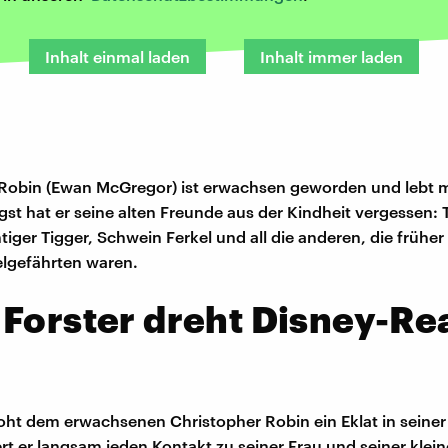
Inhalt einmal laden
Inhalt immer laden
Robin (Ewan McGregor) ist erwachsen geworden und lebt mi
st hat er seine alten Freunde aus der Kindheit vergessen:
iger Tigger, Schwein Ferkel und all die anderen, die früher
elgefährten waren.
Forster dreht Disney-Rea
roht dem erwachsenen Christopher Robin ein Eklat in seiner
iert er langsam jeden Kontakt zu seiner Frau und seiner klei