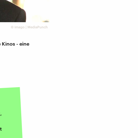
©
imago | MediaPunch
 Kinos - eine
,
t