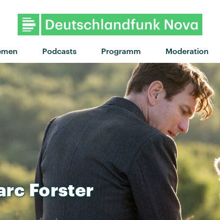
"Für dich da" von Trettmann fea
emen
Podcasts
Programm
Moderation
arc
Forster