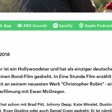
nk App
ARD Sounds
Spotify
Apple Podcas
 2018
r ist ein Hollywoodstar und hat als einziger deutsch
inen Bond-Film gedreht. In Eine Stunde Film erzählt
it an seinem neuesten Werk "Christopher Robin" - e
erfilmung mit Ewan McGregor.
 hat schon mit Brad Pitt, Johnny Depp, Kate Winslet, Dusti
, Ryan Gosling oder auch Daniel Craig gedreht: Er ist nämli