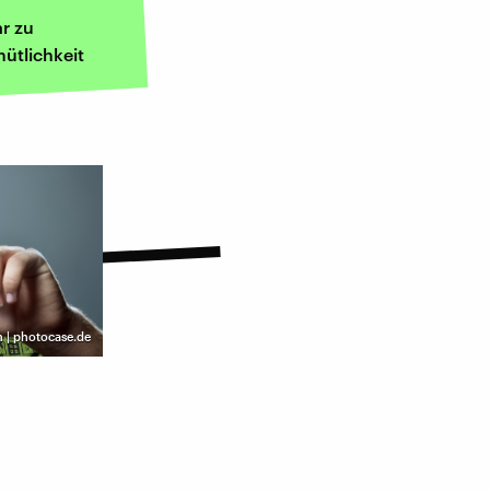
r zu
ütlichkeit
n | photocase.de