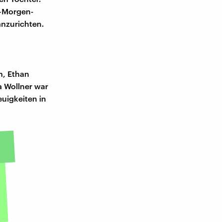
0-Morgen-
anzurichten.
n, Ethan
a Wollner war
euigkeiten in