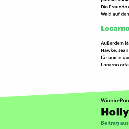
Die Freunde
Wald auf den
Locarno
Außerdem läu
Hawke, Jean 
für uns in de
Locarno erf
Winnie-Poo
Holl
Beitrag au