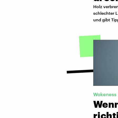
Holz verbre
schlechter 
und gibt Ti
Wokeness
Wenn
richt