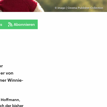
©
imago | Cinema Publisher Collection
ts
Abonnieren
er
 er von
iner Winnie-
n Hoffmann,
ch der bisher