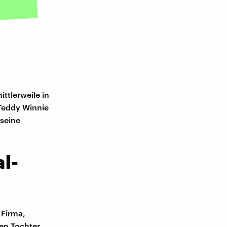
ttlerweile in
 Teddy Winnie
 seine
l-
 Firma,
nen Tochter.