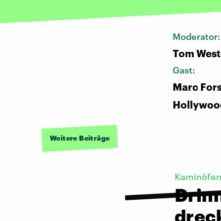
Moderator
Tom West
Gast:
Marc Fors
Hollywoo
Weitere Beiträge
Kaminöfe
Drin
drec