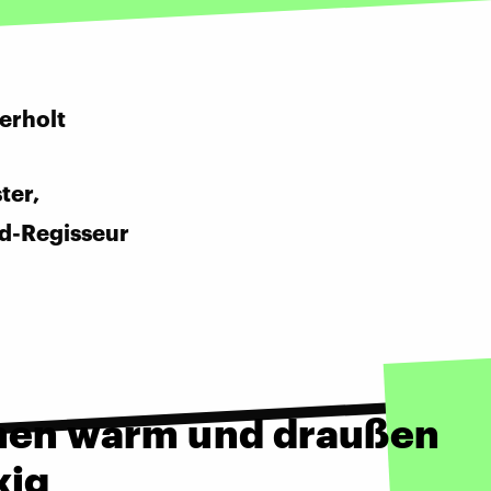
:
erholt
ter,
d-Regisseur
n
nen warm und draußen
kig