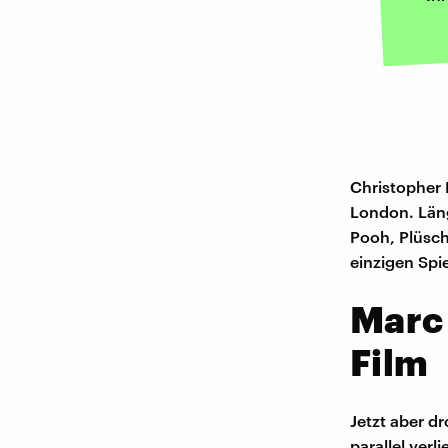
Christopher 
London. Läng
Pooh, Plüscht
einzigen Spi
Marc 
Film
Jetzt aber d
parallel verl