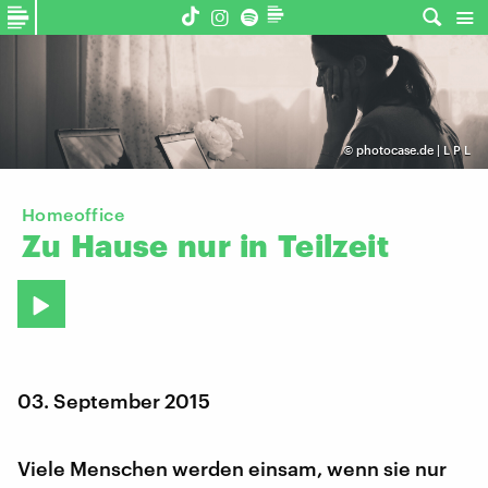
©
photocase.de | L P L
Homeoffice
Zu
Hause
nur
in
Teilzeit
03. September 2015
Viele Menschen werden einsam, wenn sie nur