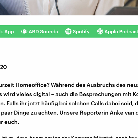
nk App
ARD Sounds
Spotify
Apple Podcas
020
zurzeit Homeoffice? Während des Ausbruchs des neu
 wird vieles digital – auch die Besprechungen mit K
 Falls ihr jetzt häufig bei solchen Calls dabei seid, 
n paar Dinge zu achten. Unsere Reporterin Anke van
ür euch.
 ist es, dass ihr am besten das Kamerabild testet, noch bev