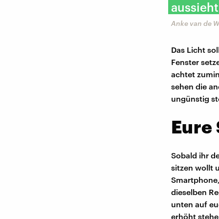
aussieht
Anke van de W
Das Licht so
Fenster setz
achtet zumin
sehen die an
ungünstig st
Eure 
Sobald ihr d
sitzen wollt
Smartphone, 
dieselben Re
unten auf eu
erhöht stehe