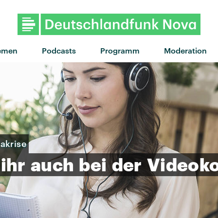
"Mein Babe" von Baumgart
emen
Podcasts
Programm
Moderation
akrise
ihr
auch
bei
der
Videoko