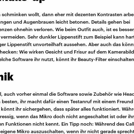
ch schminken wollt, dann eher mit dezenten Kontrasten arbei
ngen und Augenbrauen leicht betonen. Details gehen bei
nzen ohnehin verloren. Wie beim Outfit auch, ist es besser
 vermeiden. Sehr dunkler Lippenstift zum Beispiel kann har
liger Lippenstift unvorteilhaft aussehen. Aber auch das könn
checken: Wie wirken Gesicht und Frisur auf dem Kamerabild
che Software ihr nutzt, könnt ihr Beauty-Filter einschalten
nik
oll, auch vorher einmal die Software sowie Zubehör wie Hea
besten, ihr macht dafür einen Testanruf mit einem Freund 
 könnt ihr sichergehen, dass später alles funktioniert. Wäh
stressig, wenn das Mikro doch nicht angeschaltet ist oder ihr
n Funktionen nicht kennt. Ein Tipp noch: Während des Calls
s eigene Mikro auszuschalten, wenn ihr nicht gerade sprech