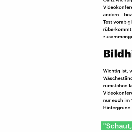
Videokonfere
ändern – bez
Test vorab g
rüberkommt. 
zusammenges
Bildh
Wichtig ist,
Wäschestände
rumstehen la
Videokonfere
nur euch im
Hintergrund
"Schaut,