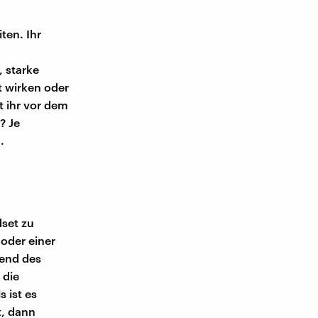
ten. Ihr
, starke
t wirken oder
t ihr vor dem
? Je
.
dset zu
oder einer
rend des
 die
 ist es
t, dann