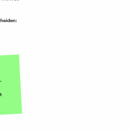
cheiden:
,
t