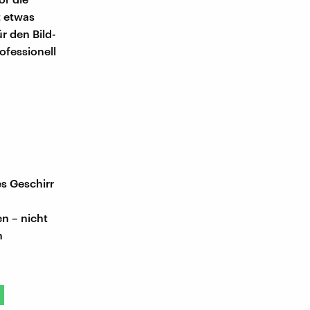
t etwas
r den Bild-
ofessionell
s Geschirr
n – nicht
n