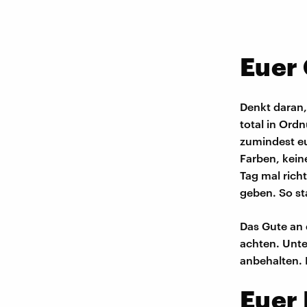
Euer 
Denkt daran,
total in Ord
zumindest eu
Farben, kein
Tag mal rich
geben. So sta
Das Gute an 
achten. Unte
anbehalten. 
Euer