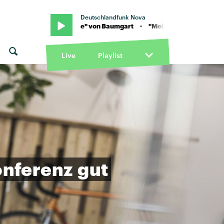
Deutschlandfunk Nova
 · "Mein Babe" von Baumgart · "Mein Babe" von Baumgart
Live
Playlist
nferenz
gut