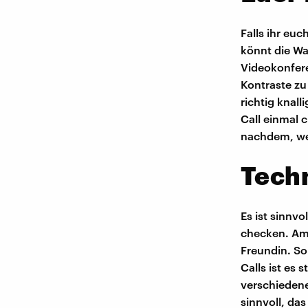
Falls ihr eu
könnt die Wa
Videokonfere
Kontraste zu
richtig knal
Call einmal 
nachdem, wel
Tech
Es ist sinnv
checken. Am 
Freundin. So
Calls ist es 
verschiedene
sinnvoll, da