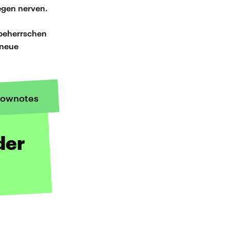
egen nerven.
t beherrschen
 neue
ownotes
der