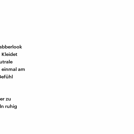
labberlook
 Kleidet
utrale
h einmal am
Gefühl
er zu
ln ruhig