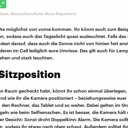
."
eyer, Deutschlandfunk-Nova-Reporterin
llte möglichst von vorne kommen. Ihr könnt euch zum Beispi
en, sodass euch das Tageslicht quasi ausleuchtet. Falls das 
dest darauf, dass euch die Sonne nicht von hinten fett anst
deren im Call lediglich eure Umrisse. Das gilt auch für Lamp
ehen und stark leuchten.
Sitzposition
en Raum gecheckt habt, könnt ihr schon einmal überlegen, 
 und wie ihr die Kamera positioniert – beziehungsweise euer
den Rechner, das Tablet und so weiter. Dabei gelten im G
geln wie beim Selfiemachen. Es ist besser, die Kamera hält 
er Gesicht: Sonst droht Doppelkinn-Alarm. Die Kamera sollt
n, sodass ihr etwas nach oben schaut. Außerdem solltet ihr