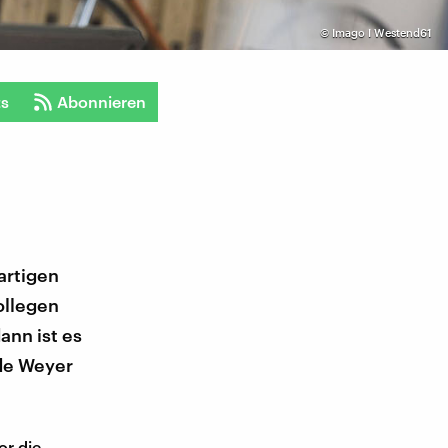
©
Imago I Westend61
ts
Abonnieren
artigen
ollegen
dann ist es
 de Weyer
or die