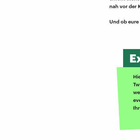
nah vor der 
Und ob eure 
E
Hi
Tw
we
ev
Ih