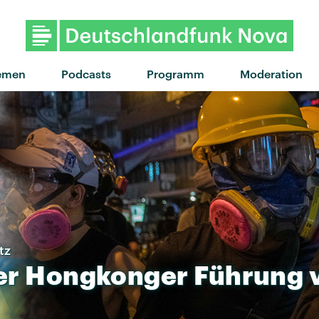
"Lunch Money" von Radio Free A
emen
Podcasts
Programm
Moderation
tz
er
Hongkonger
Führung