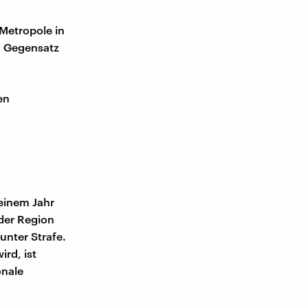
Metropole in
m Gegensatz
en
 einem Jahr
 der Region
 unter Strafe.
rd, ist
onale