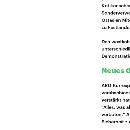
Kritiker seh
Sonderverwal
Ostasien Mi
zu Festlandc
Den westlich
unterschiedl
Demonstrati
Neues Ge
ARD-Korrespo
verabschiede
verstärkt hat
"Alles, was 
verboten." A
Sicherheit z