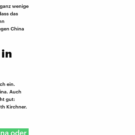
r ganz wenige
dass das
enn
egen China
 in
ch ein.
hina. Auch
ht gut:
th Kirchner.
ina oder