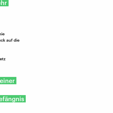
ehr
mie
ck auf die
etz
meiner
efängnis