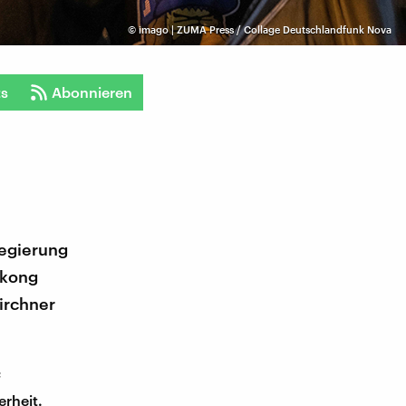
©
imago | ZUMA Press / Collage Deutschlandfunk Nova
ts
Abonnieren
Regierung
gkong
irchner
f
rheit.