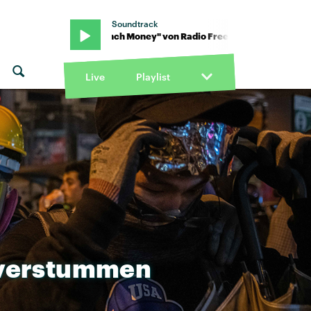
Soundtrack
lice · "Lunch Money" von Radio Free Alice · "Lunch Money" von Ra
Live
Playlist
verstummen