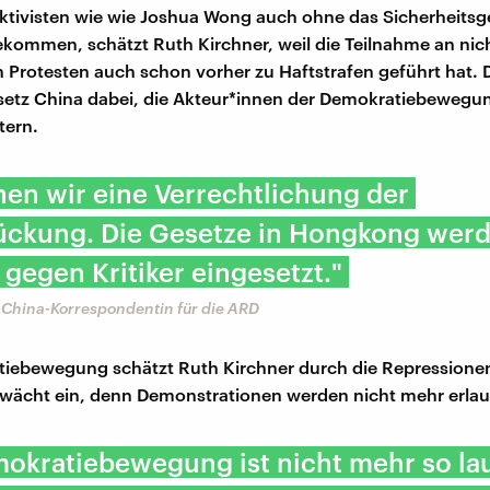
ktivisten wie wie Joshua Wong auch ohne das Sicherheitsge
kommen, schätzt Ruth Kirchner, weil die Teilnahme an nic
Protesten auch schon vorher zu Haftstrafen geführt hat.
setz China dabei, die Akteur*innen der Demokratiebewegu
tern.
en wir eine Verrechtlichung der
ückung. Die Gesetze in Hongkong wer
gegen Kritiker eingesetzt."
 China-Korrespondentin für die ARD
iebewegung schätzt Ruth Kirchner durch die Repressionen
wächt ein, denn Demonstrationen werden nicht mehr erlau
okratiebewegung ist nicht mehr so lau