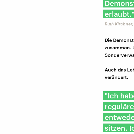
Demonst
erlaubt.
Ruth Kirchner,
Die Demonst
zusammen. J
Sonderverwa
Auch das Leb
verändert.
"Ich hab
reguläre
entwede
sitzen. 