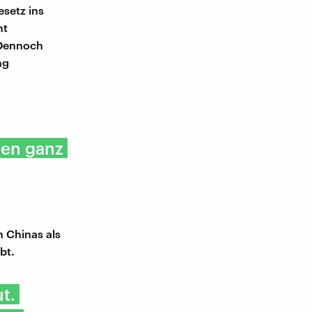
setz ins
ht
 Dennoch
ng
den ganz
 Chinas als
bt.
t.