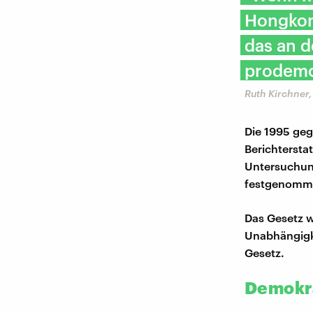
Hongkon
das an d
prodemok
Ruth Kirchner,
Die 1995 geg
Berichtersta
Untersuchung
festgenommen
Das Gesetz w
Unabhängigke
Gesetz.
Demokr