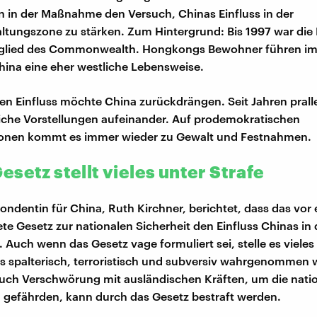
en in der Maßnahme den Versuch, Chinas Einfluss in der
tungszone zu stärken. Zum Hintergrund: Bis 1997 war die 
tglied des Commonwealth. Hongkongs Bewohner führen i
hina eine eher westliche Lebensweise.
en Einfluss möchte China zurückdrängen. Seit Jahren prall
iche Vorstellungen aufeinander. Auf prodemokratischen
onen kommt es immer wieder zu Gewalt und Festnahmen.
setz stellt vieles unter Strafe
ndentin für China, Ruth Kirchner, berichtet, dass das vor
te Gesetz zur nationalen Sicherheit den Einfluss Chinas in
. Auch wenn das Gesetz vage formuliert sei, stelle es vieles
als spalterisch, terroristisch und subversiv wahrgenommen wi
uch Verschwörung mit ausländischen Kräften, um die nati
u gefährden, kann durch das Gesetz bestraft werden.