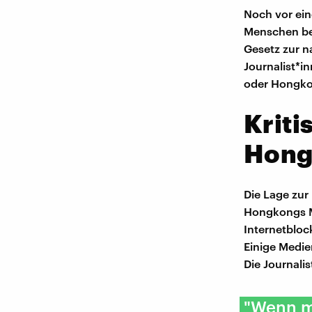
Noch vor ein
Menschen bet
Gesetz zur na
Journalist*i
oder Hongko
Kriti
Hong
Die Lage zur
Hongkongs Me
Internetbloc
Einige Medie
Die Journalis
"Wenn m