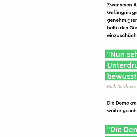
Zwar seien A
Gefängnis ge
genehmigten 
helfe das Ge
einzuschüch
"Nun seh
Unterdr
bewusst 
Ruth Kirchner,
Die Demokrat
weiter gesch
"Die Dem