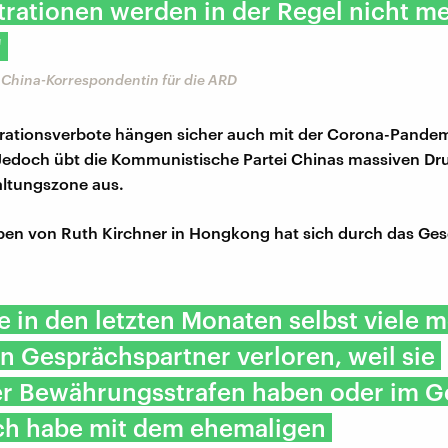
rationen werden in der Regel nicht m
"
 China-Korrespondentin für die ARD
rationsverbote hängen sicher auch mit der Corona-Pande
edoch übt die Kommunistische Partei Chinas massiven Dru
ltungszone aus.
en von Ruth Kirchner in Hongkong hat sich durch das Ges
e in den letzten Monaten selbst viele 
n Gesprächspartner verloren, weil sie
r Bewährungsstrafen haben oder im G
Ich habe mit dem ehemaligen