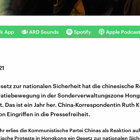
nk App
ARD Sounds
Spotify
Apple Podcas
21
etz zur nationalen Sicherheit hat die chinesische 
atiebewegung in der Sonderverwaltungszone Hon
 Das ist ein Jahr her. China-Korrespondentin Ruth K
on Eingriffen in die Pressefreiheit.
hr erlies die Kommunistische Partei Chinas als Reaktion au
sche Proteste in Hongkong ein Gesetz zur nationalen Siche