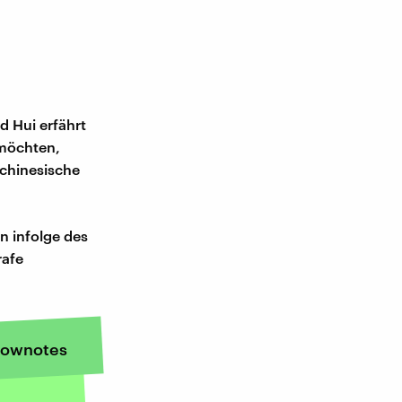
 Hui erfährt
 möchten,
 chinesische
n infolge des
rafe
ownotes