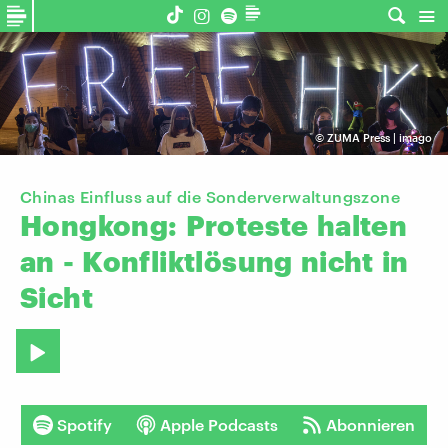
©
ZUMA Press | imago
Chinas Einfluss auf die Sonderverwaltungszone
Hongkong:
Proteste
halten
an
-
Konfliktlösung
nicht
in
Sicht
Spotify
Apple Podcasts
Abonnieren