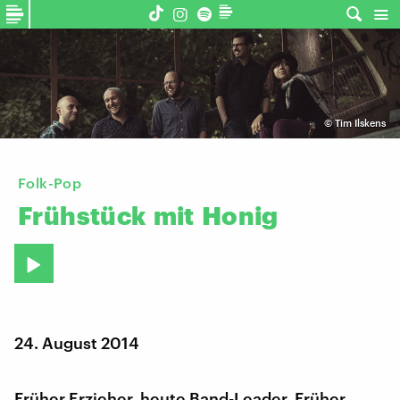
©
Tim Ilskens
Folk-Pop
Frühstück
mit
Honig
24. August 2014
Früher Erzieher, heute Band-Leader. Früher