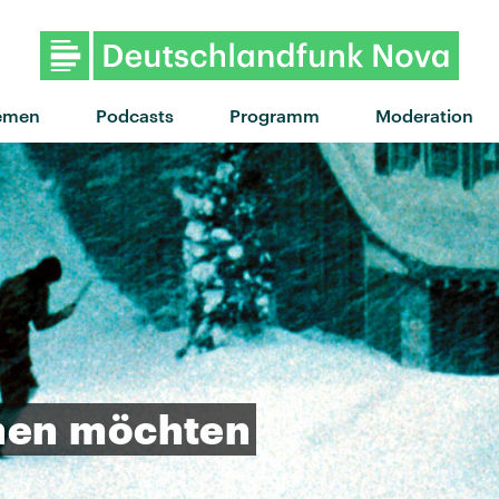
"It Could've Been You" von H
emen
Podcasts
Programm
Moderation
hen
möchten