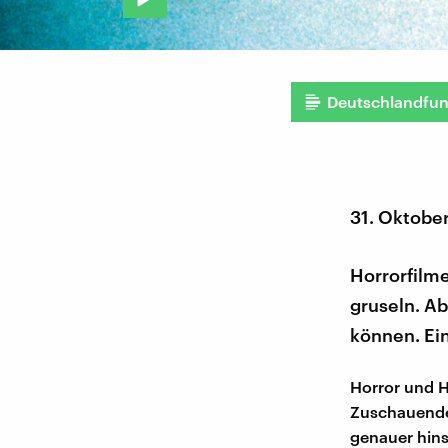
Deutschlandfu
31. Oktobe
Horrorfilm
gruseln. Ab
können. Ein
Horror und Ho
Zuschauende
genauer hins