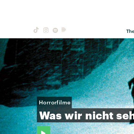
Th
Horrorfilme
Was
wir
nicht
se