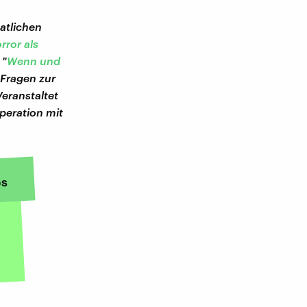
aatlichen
rror als
 "
Wenn und
 Fragen zur
Veranstaltet
peration mit
s