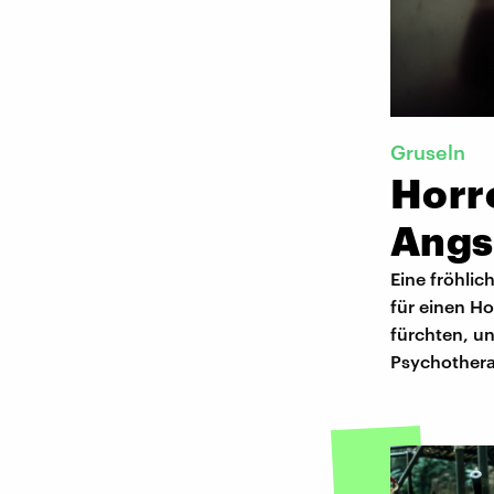
Gruseln
Horro
Angs
Eine fröhlic
für einen H
fürchten, un
Psychothera