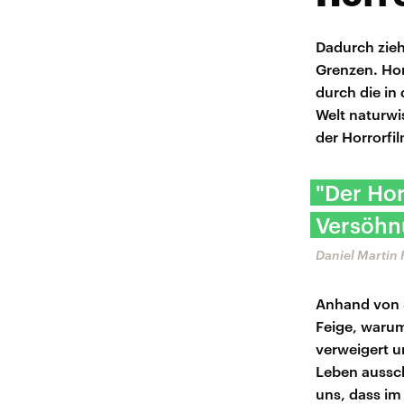
Dadurch zieh
Grenzen. Hor
durch die in
Welt naturwi
der Horrorfil
"Der Hor
Versöhnu
Daniel Martin 
Anhand von S
Feige, warum
verweigert u
Leben aussch
uns, dass im