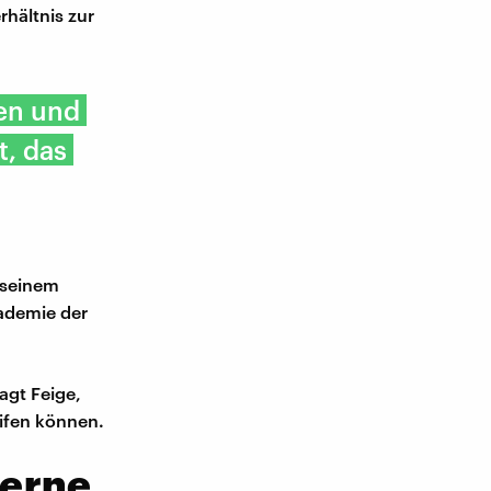
rhältnis zur
len und
t, das
n seinem
kademie der
agt Feige,
eifen können.
derne