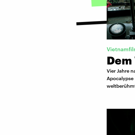
Vietnamfi
Dem 
Vier Jahre n
Apocalypse 
weltberühmt