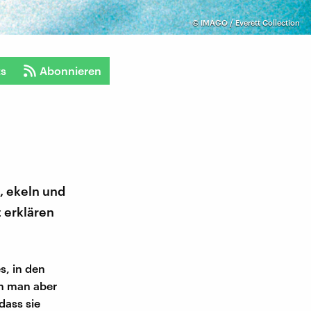
©
IMAGO / Everett Collection
ts
Abonnieren
, ekeln und
 erklären
s, in den
n man aber
dass sie