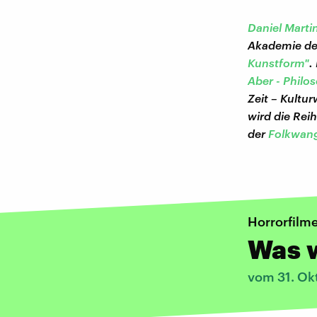
Daniel Marti
Akademie der
Kunstform"
.
Aber - Philo
Zeit – Kultur
wird die Rei
der
Folkwang
Horrorfilm
Was 
vom 31. Ok