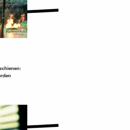
©
dpa
rschienen:
urden