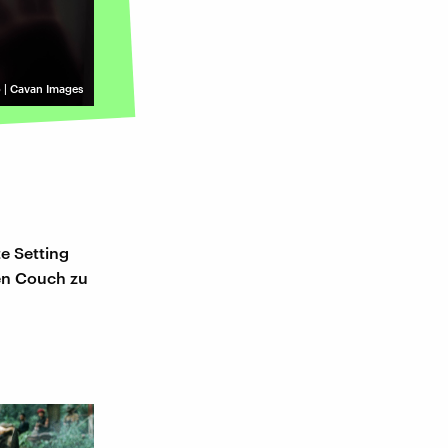
 | Cavan Images
te Setting
ren Couch zu