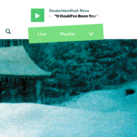
Deutschlandfunk Nova
annah Grae · "It Could've Been You" von Hannah Grae · "It Could've
Live
Playlist