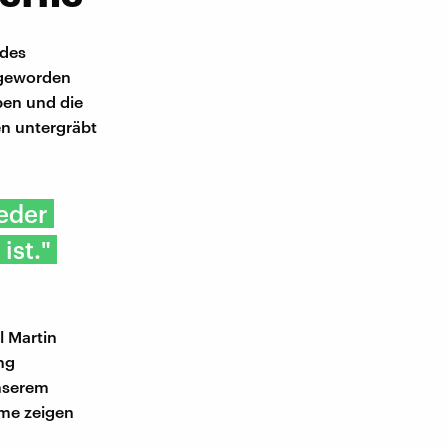
ldes
h geworden
ben und die
en untergräbt
jeder
ist."
l Martin
ng
unserem
lme zeigen