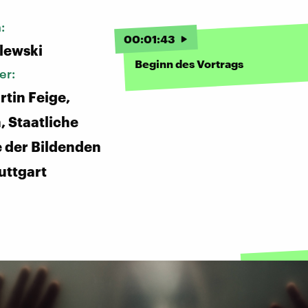
n:
00
:
01
:
43
alewski
Beginn des Vortrags
er:
rtin Feige,
, Staatliche
 der Bildenden
uttgart