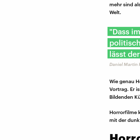
mehr sind al
Welt.
"Dass im
politisc
lässt de
Daniel Martin 
Wie genau Ho
Vortrag. Er 
Bildenden Kün
Horrorfilme 
mit der dunk
Horr