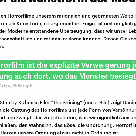
en Horrorfilme unserem rationalen und geordneten Weltbi
ror als Kunstform, so argumentiert Feige, ist erst möglic
 der Moderne entstandene Überzeugung, dass wir unser Le
ssenschaftlich und rational erklären können. Diesen Glaub
m.
rorfilm ist die explizite Verweigerung 
ng auch dort, wo das Monster besiegt 
Feige, Philosoph
tanley Kubricks Film "The Shining" (unser Bild) zeigt Danie
 die Gattung des Horrorfilms uns jede Form von Versöhnu
nd uns zwingt, das zu betrachten, was wir eigentlich aus 
ließen: den Wahnsinn, das Böse, die Unordnung. Horrorfi
 Herzen unsere Ordnung etwas nicht in Ordnung ist.