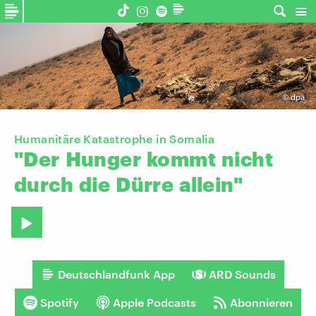
©
dpa
Humanitäre Katastrophe in Somalia
"Der
Hunger
kommt
nicht
durch
die
Dürre
allein"
Deutschlandfunk App
ARD Sounds
Spotify
Apple Podcasts
Abonnieren