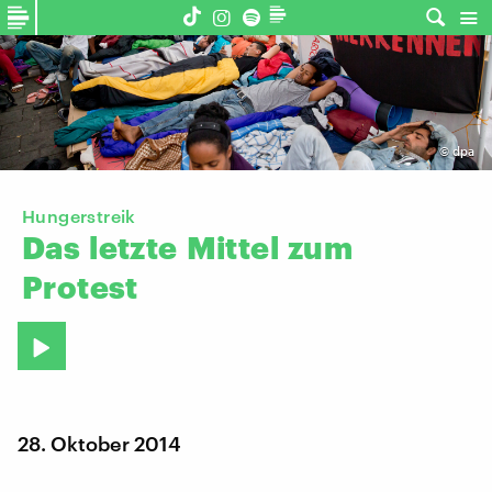
©
dpa
Hungerstreik
Das
letzte
Mittel
zum
Protest
28. Oktober 2014