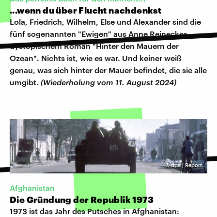
...wenn du über Flucht nachdenkst
Lola, Friedrich, Wilhelm, Else und Alexander sind die
fünf sogenannten "Ewigen" aus Anne Reineckes
dystopischem Roman "Hinter den Mauern der
Ozean". Nichts ist, wie es war. Und keiner weiß
genau, was sich hinter der Mauer befindet, die sie alle
umgibt.
(Wiederholung vom 11. August 2024)
©
dpa | Report
Afghanistan
Die Gründung der Republik 1973
1973 ist das Jahr des Putsches in Afghanistan: