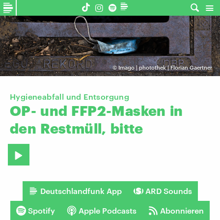
©
Imago | photothek | Florian Gaertner
Hygieneabfall und Entsorgung
OP-
und
FFP2-Masken
in
den
Restmüll,
bitte
Deutschlandfunk App
ARD Sounds
Spotify
Apple Podcasts
Abonnieren