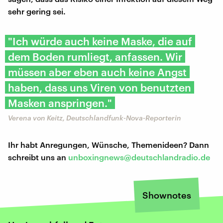
sehr gering sei.
"Ich würde auch keine Maske, die auf
dem Boden rumliegt, anfassen. Wir
müssen aber eben auch keine Angst
haben, dass uns Viren von benutzten
Masken anspringen."
Verena von Keitz, Deutschlandfunk-Nova-Reporterin
Ihr habt Anregungen, Wünsche, Themenideen? Dann
schreibt uns an
unboxingnews@deutschlandradio.de
Shownotes