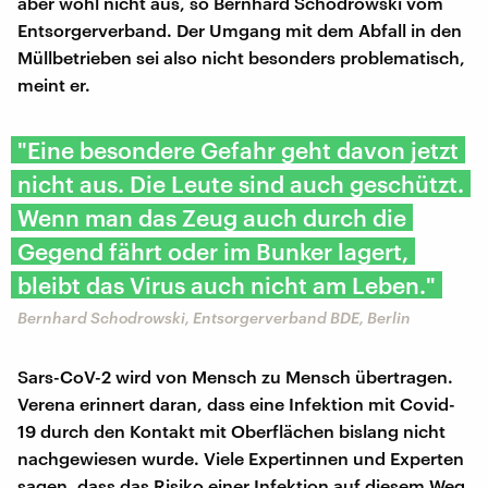
aber wohl nicht aus, so Bernhard Schodrowski vom
Entsorgerverband. Der Umgang mit dem Abfall in den
Müllbetrieben sei also nicht besonders problematisch,
meint er.
"Eine besondere Gefahr geht davon jetzt
nicht aus. Die Leute sind auch geschützt.
Wenn man das Zeug auch durch die
Gegend fährt oder im Bunker lagert,
bleibt das Virus auch nicht am Leben."
Bernhard Schodrowski, Entsorgerverband BDE, Berlin
Sars-CoV-2 wird von Mensch zu Mensch übertragen.
Verena erinnert daran, dass eine Infektion mit Covid-
19 durch den Kontakt mit Oberflächen bislang nicht
nachgewiesen wurde. Viele Expertinnen und Experten
sagen, dass das Risiko einer Infektion auf diesem Weg