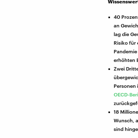
Wissenswert
40 Prozen
an Gewicht
lag die G
Risiko für
Pandemie 
erhöhten 
Zwei Dritt
übergewic
Personen i
OECD-Beri
zurückgef
18 Millio
Wunsch, 
sind hing