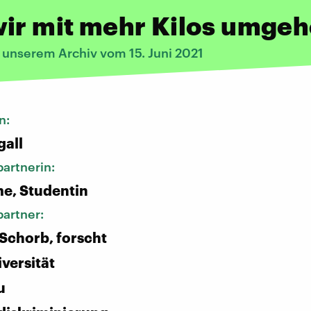
wir mit mehr Kilos umge
 unserem Archiv vom 15. Juni 2021
n:
gall
artnerin:
e, Studentin
artner:
 Schorb, forscht
iversität
u