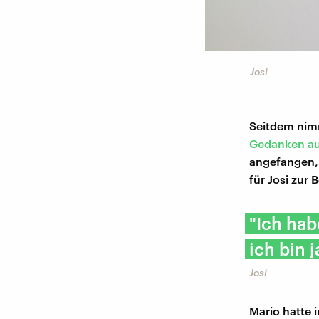
Josi
Seitdem nimm
Gedanken au
angefangen, 
für Josi zur 
"Ich hab
ich bin j
Josi
Mario hatte i