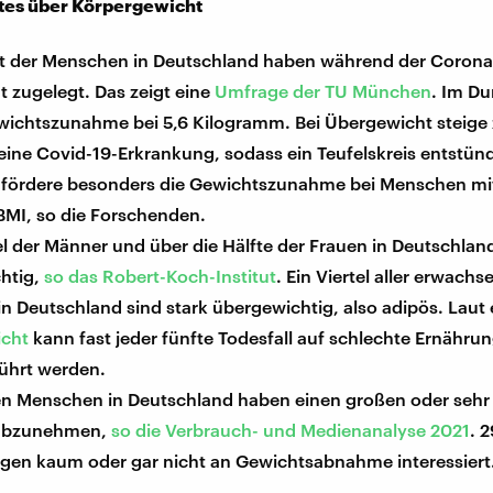
es über Körpergewicht
t der Menschen in Deutschland haben während der Coron
 zugelegt. Das zeigt eine
Umfrage der TU München
. Im Du
ewichtszunahme bei 5,6 Kilogramm. Bei Übergewicht steig
 eine Covid-19-Erkrankung, sodass ein Teufelskreis entstün
fördere besonders die Gewichtszunahme bei Menschen mi
BMI, so die Forschenden.
el der Männer und über die Hälfte der Frauen in Deutschlan
htig,
so das Robert-Koch-Institut
. Ein Viertel aller erwach
n Deutschland sind stark übergewichtig, also adipös. Laut
cht
kann fast jeder fünfte Todesfall auf schlechte Ernähru
ührt werden.
nen Menschen in Deutschland haben einen großen oder sehr
abzunehmen,
so die Verbrauch- und Medienanalyse 2021
. 
egen kaum oder gar nicht an Gewichtsabnahme interessiert