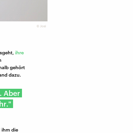
©
Josi
usgeht,
ihre
m
halb gehört
tand dazu.
. Aber
hr."
l ihm die