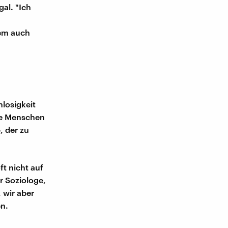
al. "Ich
dem auch
nlosigkeit
ele Menschen
, der zu
t nicht auf
r Soziologe,
, wir aber
en.