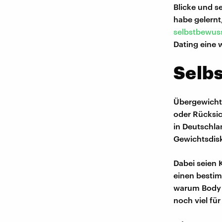
Blicke und s
habe gelernt
selbstbewuss
Dating eine w
Selbs
Übergewicht 
oder Rücksic
in Deutschlan
Gewichtsdisk
Dabei seien 
einen bestim
warum Body Po
noch viel fü