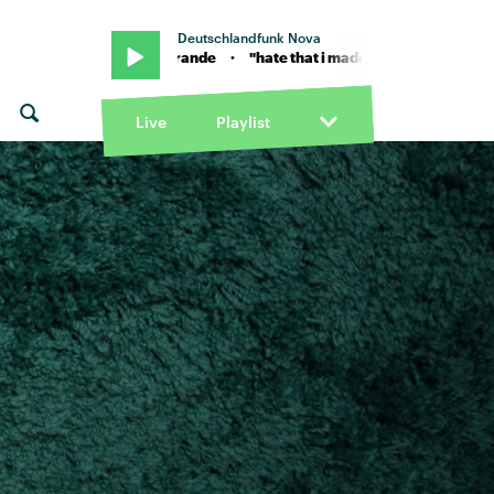
Deutschlandfunk Nova
von Ariana Grande · "hate that i made you love me" von Ariana Grand
Live
Playlist