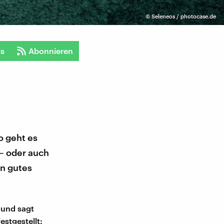
©
Seleneos / photocase.de
ts
Abonnieren
o geht es
 – oder auch
in gutes
 und sagt
estgestellt: