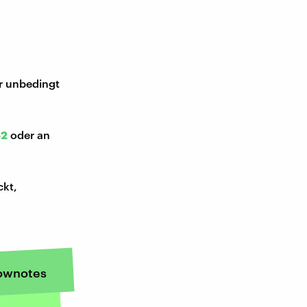
ir unbedingt
52
oder an
ckt,
ownotes