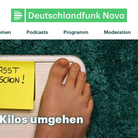
"hate that i made you love me" 
emen
Podcasts
Programm
Moderation
Kilos
umgehen