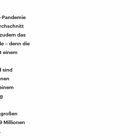
a-Pandemie
rchschnitt
e zudem das
de – denn die
t einem
d sind
senen
 einem
ng
 großen
29 Millionen
.