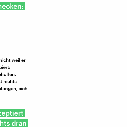
hecken:
icht weil er
biert:
eholfen.
t nichts
efangen, sich
eptiert
hts dran