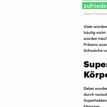
zufriede
Claus Fleissne
Viele würden
häufig nicht
würden häufi
Präsenz ausd
Schwäche und
Super
Körp
Dabei wurden
durch toxisc
Superheldenf
Fleissner.