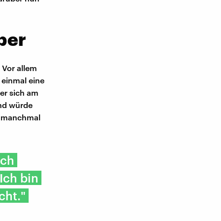
per
 Vor allem
 einmal eine
er sich am
and würde
en manchmal
uch
Ich bin
cht."