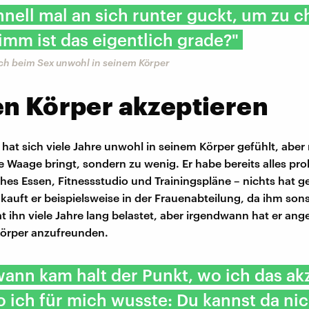
nell mal an sich runter guckt, um zu c
imm ist das eigentlich grade?"
sich beim Sex unwohl in seinem Körper
n Körper akzeptieren
hat sich viele Jahre unwohl in seinem Körper gefühlt, aber n
ie Waage bringt, sondern zu wenig. Er habe bereits alles pro
hes Essen, Fitnessstudio und Trainingspläne – nichts hat g
kauft er beispielsweise in der Frauenabteilung, da ihm sons
at ihn viele Jahre lang belastet, aber irgendwann hat er ang
Körper anzufreunden.
ann kam halt der Punkt, wo ich das akz
 ich für mich wusste: Du kannst da nic