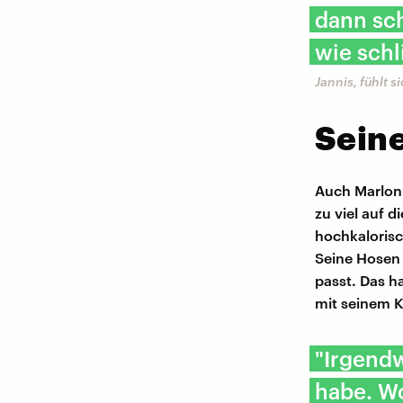
dann sch
wie schl
Jannis, fühlt 
Seine
Auch Marlon 
zu viel auf d
hochkalorisc
Seine Hosen 
passt. Das h
mit seinem 
"Irgendw
habe. Wo