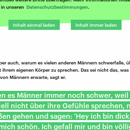
r in unseren
Datenschutzbestimmungen
.
Inhalt einmal laden
Inhalt immer laden
aber auch, warum es vielen anderen Männern schwerfalle, ü
 ihrem eigenen Körper zu sprechen. Das sei nicht das, was 
 von Männern erwarte, sagt er.
en es Männer immer noch schwer, weil 
ell nicht über ihre Gefühle sprechen, 
en gehen und sagen: 'Hey ich bin dick
 mich schön. Ich gefall mir und bin völli