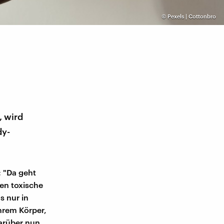
©
Pexels | Cottonbro
, wird
dy-
 "Da geht
den toxische
 nur in
ihrem Körper,
darüber nun