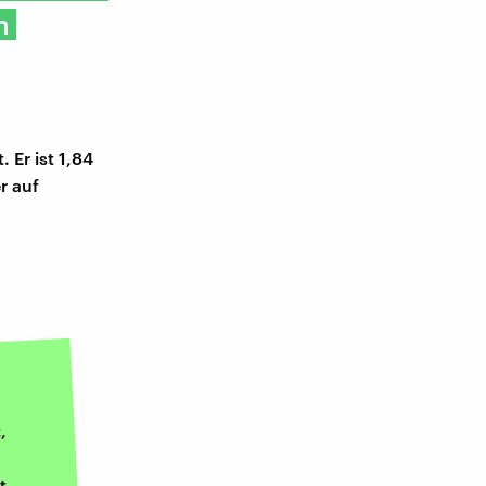
n
 Er ist 1,84
r auf
,
t