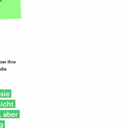
ber ihre
die
sie
nicht
, aber
g