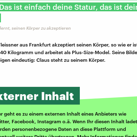
Das ist einfach deine Statur, das ist dei
lernt, seinen Körper zu akzeptieren
eissner aus Frankfurt akzeptiert seinen Körper, so wie er ist.
140 Kilogramm und arbeitet als Plus-Size-Model. Seine Bilde
igen eindeutig: Claus steht zu seinem Körper.
xterner Inhalt
er geht es zu einem externen Inhalt eines Anbieters wie
itter, Facebook, Instagram o.ä. Wenn Ihr diesen Inhalt ladet
rden personenbezogene Daten an diese Plattform und
entuell weitere Dritte übertragen. Mehr Informationen finde