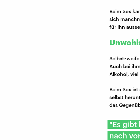
Beim Sex kan
sich manchma
für ihn auss
Unwohls
Selbstzweife
Auch bei ihm
Alkohol, vie
Beim Sex ist
selbst herun
das Gegenübe
"Es gibt
nach vor