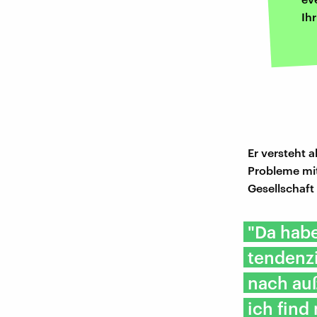
Ih
Er versteht 
Probleme mit
Gesellschaft
"Da hab
tendenzi
nach auß
ich find