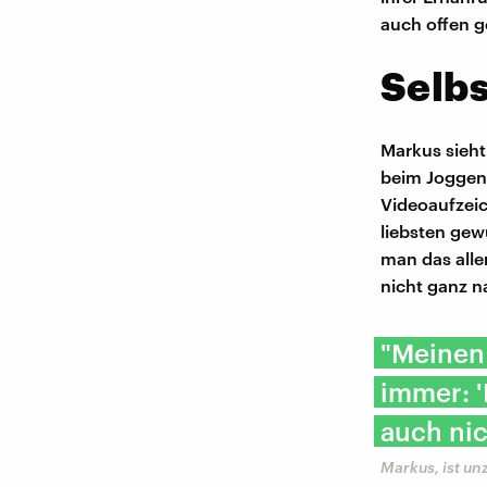
auch offen 
Selbs
Markus sieht
beim Joggen 
Videoaufzei
liebsten gew
man das alle
nicht ganz n
"Meinen
immer: '
auch nic
Markus, ist un