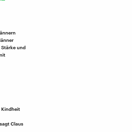
Männern
Männer
e Stärke und
mit
 Kindheit
sagt Claus