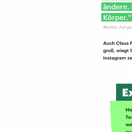
ändern. 
Körper."
Marlon, hat ge
Auch Claus Fl
groß, wiegt 
Instagram ze
E
Hi
Tw
we
ev