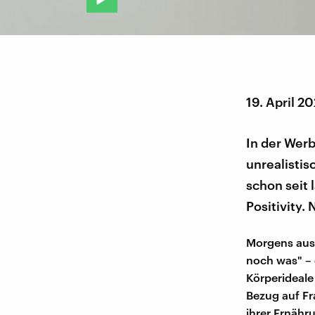
19. April 20
In der Wer
unrealistis
schon seit 
Positivity.
Morgens aus
noch was" – 
Körperideale
Bezug auf Fr
ihrer Ernähr