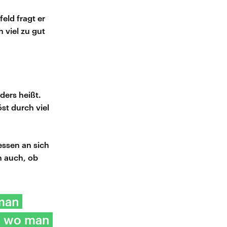
eld fragt er
 viel zu gut
ders heißt.
st durch viel
essen an sich
n auch, ob
 man
e, wo man