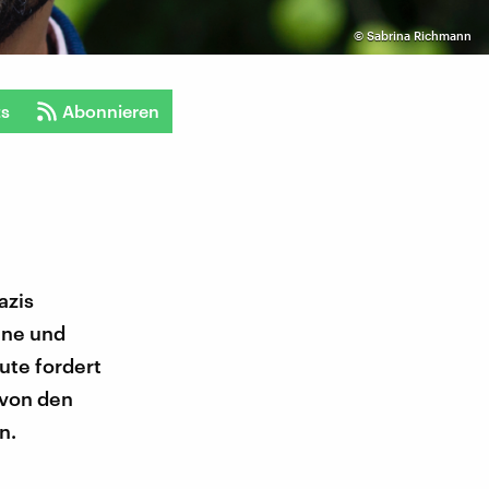
©
Sabrina Richmann
ts
Abonnieren
azis
ine und
ute fordert
 von den
n.