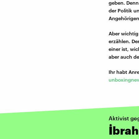
geben. Denn 
der Politik 
Angehörigen
Aber wichtig
erzählen. De
einer ist, w
aber auch der
Ihr habt An
unboxingnew
Aktivist g
İbrah