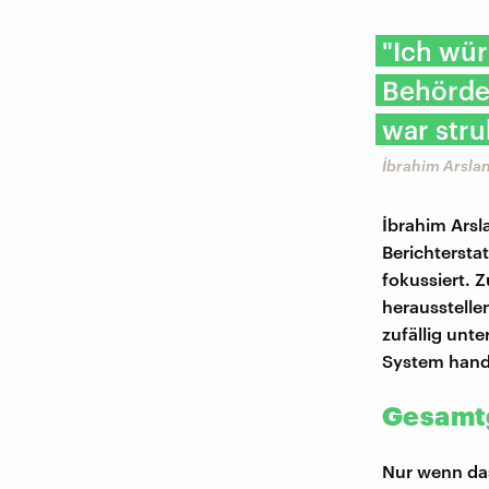
"Ich wür
Behörden
war stru
İbrahim Arslan
İbrahim Arsl
Berichterstat
fokussiert. 
herausstelle
zufällig unte
System hand
Gesamtg
Nur wenn das