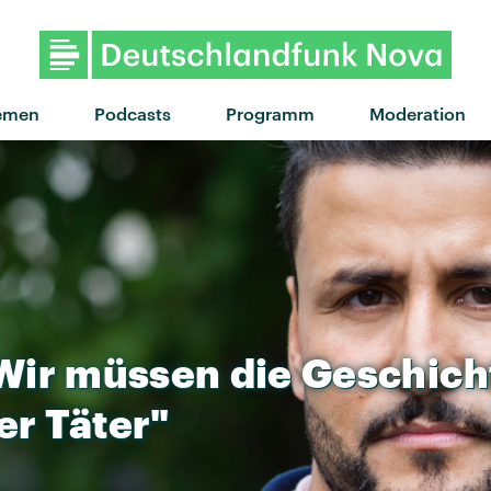
"Once upon a time" von The Linda L
emen
Podcasts
Programm
Moderation
Wir
müssen
die
Geschich
er
Täter"