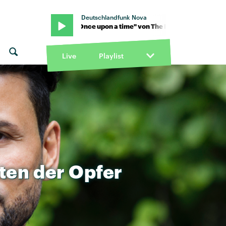
Deutschlandfunk Nova
indas · "Once upon a time" von The Linda Lindas · "Once upon a tim
Live
Playlist
ten
der
Opfer