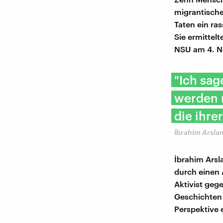
migrantische
Taten ein ra
Sie ermittel
NSU am 4. N
"Ich sag
werden 
die ihre
İbrahim Arslan
İbrahim Arsl
durch einen 
Aktivist geg
Geschichten 
Perspektive 