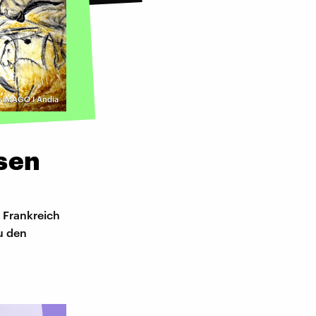
©
IMAGO I Andia
sen
 Frankreich
zu den