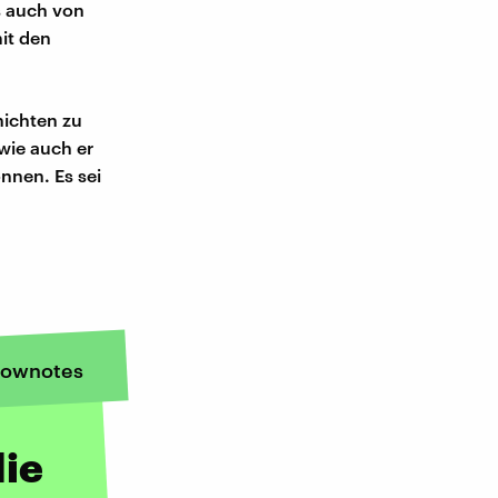
s auch von
it den
hichten zu
wie auch er
nnen. Es sei
ownotes
die