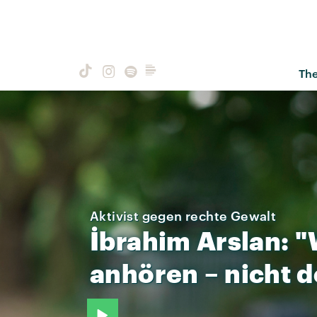
Th
Aktivist gegen rechte Gewalt
İbrahim
Arslan:
"
anhören
–
nicht
d