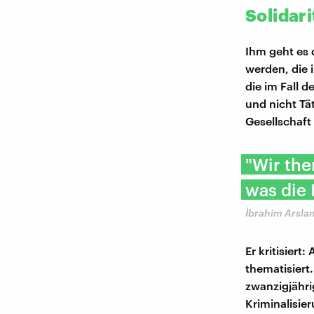
Solidar
Ihm geht es 
werden, die 
die im Fall 
und nicht Tä
Gesellschaft
"Wir the
was die 
İbrahim Arslan
Er kritisier
thematisiert
zwanzigjähri
Kriminalisie