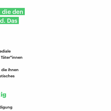
, die den
d. Das
ediale
e Täter*innen
 die ihnen
stisches
ig
ldigung