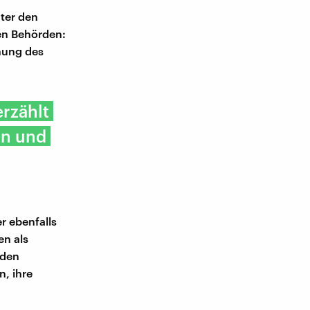
ter den
den Behörden:
rnung des
erzählt
en und
r ebenfalls
en als
 den
, ihre