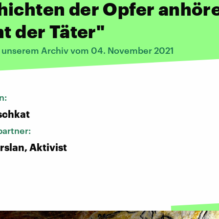
hichten der Opfer anhör
ht der Täter"
s unserem Archiv vom 04. November 2021
n:
schkat
artner:
slan, Aktivist