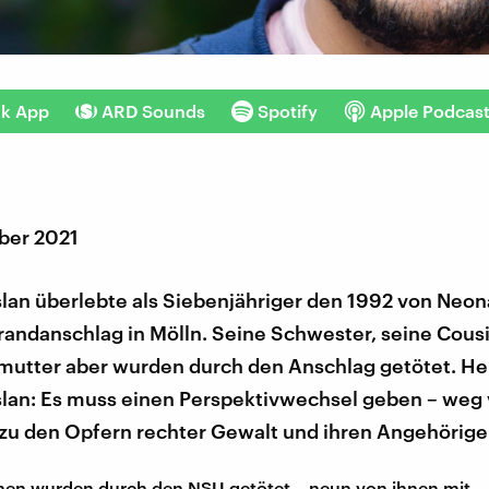
nk App
ARD Sounds
Spotify
Apple Podcas
ber 2021
lan überlebte als Siebenjähriger den 1992 von Neon
randanschlag in Mölln. Seine Schwester, seine Cous
mutter aber wurden durch den Anschlag getötet. He
slan: Es muss einen Perspektivwechsel geben – weg
 zu den Opfern rechter Gewalt und ihren Angehörige
en wurden durch den NSU getötet – neun von ihnen mit