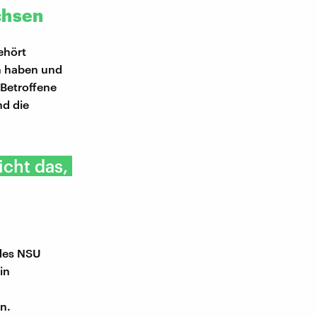
chsen
ehört
n haben und
 Betroffene
nd die
icht das,
 des NSU
in
n.