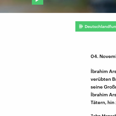
Deutschlandfu
04. Novem
İbrahim Ars
verübten B
seine Groß
İbrahim Ar
Tätern, hin
Zehn Mensch