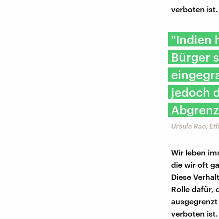
verboten ist.
"Indien 
Bürger s
eingegra
jedoch d
Abgrenz
Ursula Rao, Et
Wir leben im
die wir oft 
Diese Verhal
Rolle dafür,
ausgegrenzt 
verboten ist.