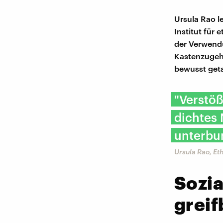
Ursula Rao l
Institut für 
der Verwendu
Kastenzugeh
bewusst geta
"Verstö
dichtes
unterbu
Ursula Rao, Et
Sozi
greif