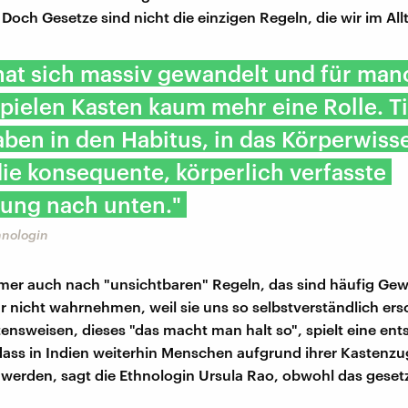
 Doch Gesetze sind nicht die einzigen Regeln, die wir im All
hat sich massiv gewandelt und für ma
pielen Kasten kaum mehr eine Rolle. Ti
ben in den Habitus, in das Körperwisse
ie konsequente, körperlich verfasste
ung nach unten."
hnologin
mer auch nach "unsichtbaren" Regeln, das sind häufig Ge
gar nicht wahrnehmen, weil sie uns so selbstverständlich er
tensweisen, dieses "das macht man halt so", spielt eine en
 dass in Indien weiterhin Menschen aufgrund ihrer Kastenzu
werden, sagt die Ethnologin Ursula Rao, obwohl das gesetz