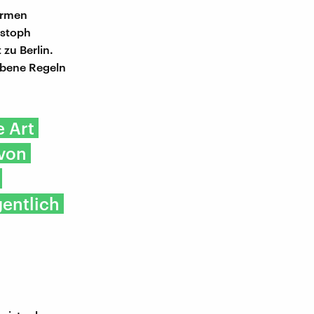
ormen
istoph
 zu Berlin.
ebene Regeln
e Art
 von
gentlich