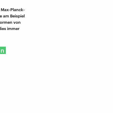
m Max-Planck-
ie am Beispiel
 Normen von
dies immer
in