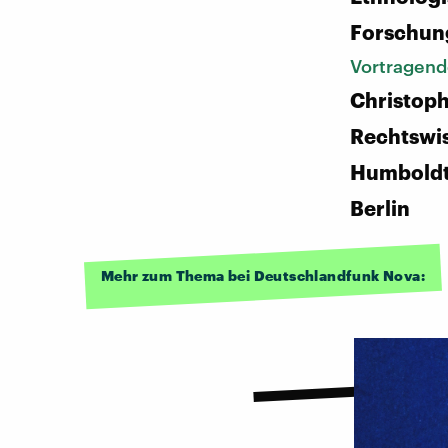
Forschun
Vortragend
Christoph
Rechtswis
Humboldt-
Berlin
Mehr zum Thema bei Deutschlandfunk Nova: