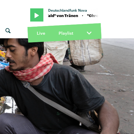
Deutschlandfunk Nova
Chrom im Wald" von Tränen · "Chrom im Wald" von Tränen
Live
Playlist