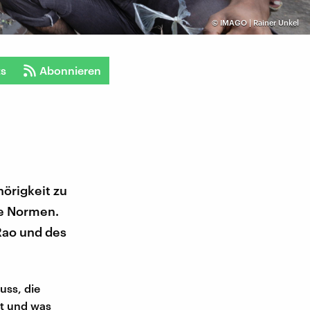
©
IMAGO | Rainer Unkel
ts
Abonnieren
hörigkeit zu
le Normen.
Rao und des
uss, die
st und was