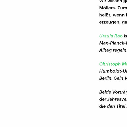
Wir wissen g
Möllers. Zum
heißt, wenn 
erzeugen, gar
Ursula Rao
i
Max-Planck-I
Alltag regel
Christoph Mö
Humboldt-Uni
Berlin. Sein
Beide Vorträ
der Jahresv
die den Titel