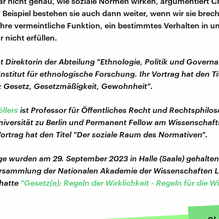
ar nicht genau, wie soziale Normen wirken, argumentiert C
 Beispiel bestehen sie auch dann weiter, wenn wir sie brec
ihre vermeintliche Funktion, ein bestimmtes Verhalten in u
 nicht erfüllen.
st Direktorin der Abteilung "Ethnologie, Politik und Govern
nstitut für ethnologische Forschung. Ihr Vortrag hat den Ti
n: Gesetz, Gesetzmäßigkeit, Gewohnheit".
llers
ist Professor für Öffentliches Recht und Rechtsphilos
versität zu Berlin und Permanent Fellow am Wissenschaft
 Vortrag hat den Titel "Der soziale Raum des Normativen".
ge wurden am 29. September 2023 in Halle (Saale) gehalte
ersammlung der Nationalen Akademie der Wissenschaften L
 hatte
"Gesetz(e): Regeln der Wirklichkeit - Regeln für die Wi