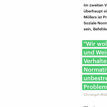
Im zweiten V
überhaupt si
Möllers ist 
Soziale Norm
sein, Befehl
"Wir wol
und Weis
Verhalte
Normativ
unbestre
Problem
Christoph Möll