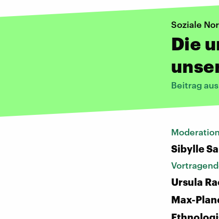
Soziale No
Die u
unser
Beitrag au
Moderatio
Sibylle S
Vortragend
Ursula Ra
Max-Planc
Ethnolog