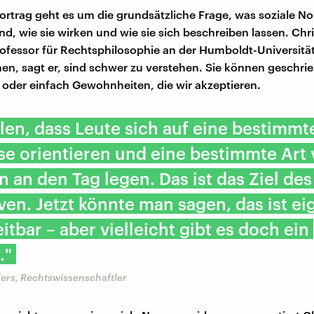
ortrag geht es um die grundsätzliche Frage, was soziale N
nd, wie sie wirken und wie sie sich beschreiben lassen. Chr
Professor für Rechtsphilosophie an der Humboldt-Universität
en, sagt er, sind schwer zu verstehen. Sie können geschri
e oder einfach Gewohnheiten, die wir akzeptieren.
len, dass Leute sich auf eine bestimmt
e orientieren und eine bestimmte Art
n an den Tag legen. Das ist das Ziel des
en. Jetzt könnte man sagen, das ist ei
itbar – aber vielleicht gibt es doch ein
."
ers, Rechtswissenschaftler