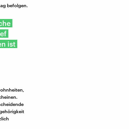
tag befolgen.
nche
ef
n ist
wohnheiten,
scheinen.
tscheidende
gehörigkeit
lich