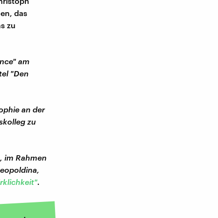
hristoph
hen, das
ns zu
ance" am
tel "Den
ophie an der
skolleg zu
n, im Rahmen
eopoldina,
rklichkeit"
.