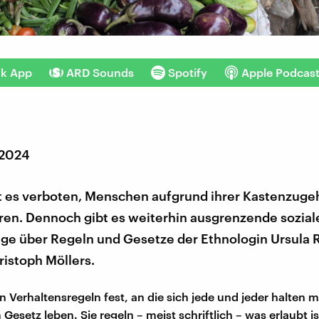
nk App
ARD Sounds
Spotify
Apple Podcas
 2024
st es verboten, Menschen aufgrund ihrer Kastenzuge
eren. Dennoch gibt es weiterhin ausgrenzende sozia
äge über Regeln und Gesetze der Ethnologin Ursula 
ristoph Möllers.
n Verhaltensregeln fest, an die sich jede und jeder halten m
Gesetz leben. Sie regeln – meist schriftlich – was erlaubt i