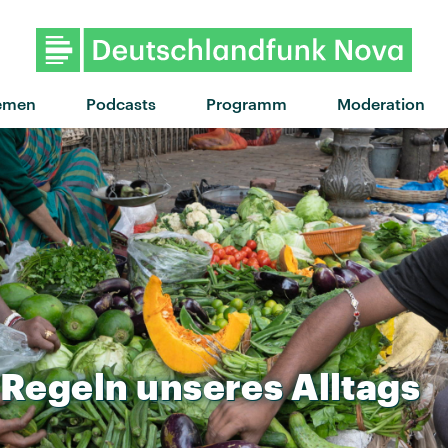
"Chrom im Wald" von Tränen · "
emen
Podcasts
Programm
Moderation
Regeln
unseres
Alltags