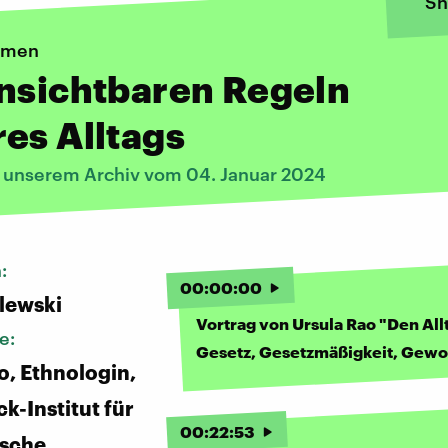
Sh
rmen
nsichtbaren Regeln
es Alltags
s unserem Archiv vom 04. Januar 2024
n:
00
:
00
:
00
alewski
Vortrag von Ursula Rao "Den All
e:
Gesetz, Gesetzmäßigkeit, Gewo
o, Ethnologin,
k-Institut für
00
:
22
:
53
ische