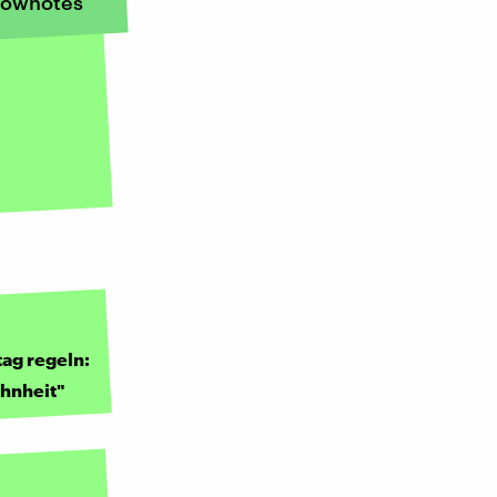
ownotes
tag regeln:
hnheit"