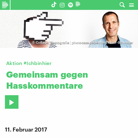
©
Collage | Bastografie | photocase.deDennis | Meier-Schindler
Aktion #Ichbinhier
Gemeinsam
gegen
Hasskommentare
11. Februar 2017