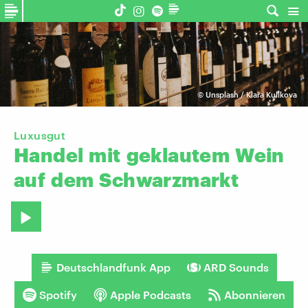
©
Unsplash / Klara Kulikova
Luxusgut
Handel
mit
geklautem
Wein
auf
dem
Schwarzmarkt
Deutschlandfunk App
ARD Sounds
Spotify
Apple Podcasts
Abonnieren