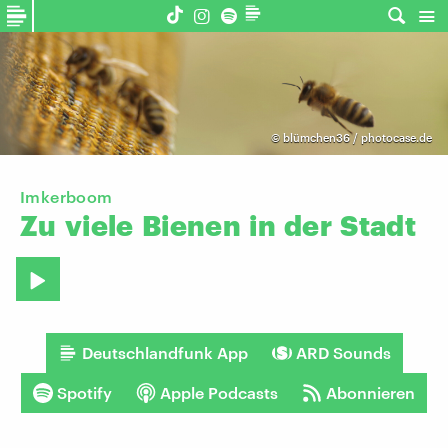
©
blümchen36 / photocase.de
Imkerboom
Zu
viele
Bienen
in
der
Stadt
Deutschlandfunk App
ARD Sounds
Spotify
Apple Podcasts
Abonnieren