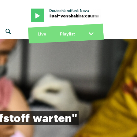
Deutschlandfunk Nova
 Boy · "Dai Dai" von Shakira x Burna Boy · "Dai Dai" von Shakira x 
Live
Playlist
fstoff
warten"