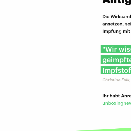
Die Wirksamk
ansetzen, sei
Impfung mit 
"Wir wis
geimpft
Impfstof
Christine Fal
Ihr habt An
unboxingnew