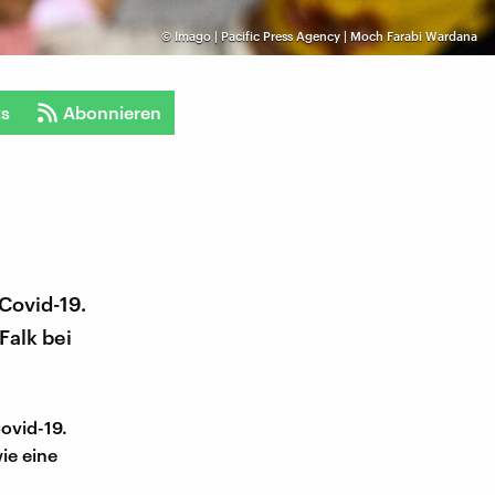
©
Imago | Pacific Press Agency | Moch Farabi Wardana
ts
Abonnieren
Covid-19.
Falk bei
ovid-19.
ie eine