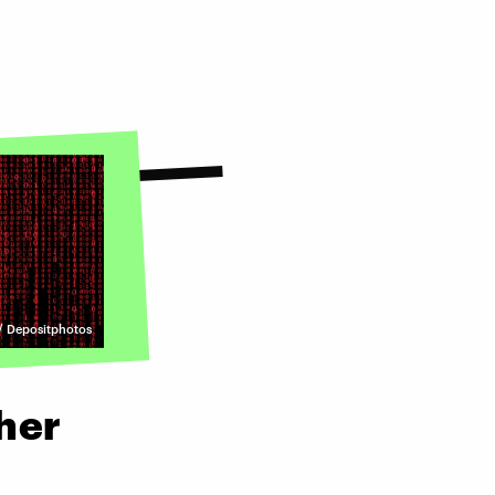
 Depositphotos
cher