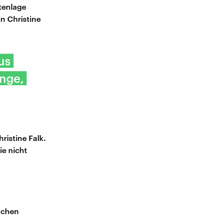
tenlage
in Christine
us
inge,
ristine Falk.
ie nicht
schen