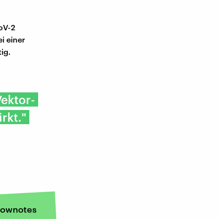
oV-2
i einer
ig.
ektor-
rkt."
ownotes