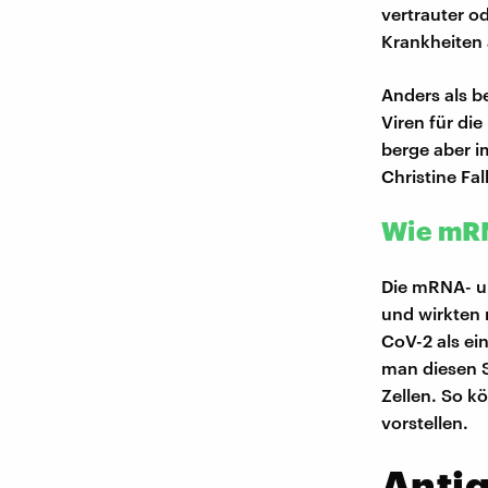
vertrauter 
Krankheiten 
Anders als b
Viren für di
berge aber i
Christine Fal
Wie mRN
Die mRNA- un
und wirkten 
CoV-2 als ein
man diesen S
Zellen. So k
vorstellen.
Antig