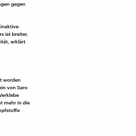
ungen gegen
inaktive
ist breiter,
tät, erklärt
ft worden
ein von Sars-
 Verklebe
t mehr in die
pfstoffe