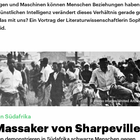
ngen und Maschinen können Menschen Beziehungen haben.
ünstlichen Intelligenz verändert dieses Verhältnis gerade 
s mit uns? Ein Vortrag der Literaturwissenschaftlerin Sop
id.
©
imago images/United Archiv
in Südafrika
Massaker von Sharpevill
en demonstrieren in Südafrika schwarze Menschen gegen