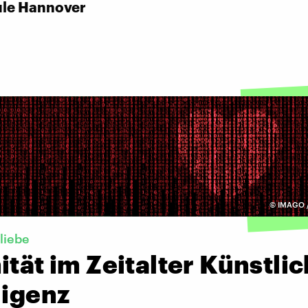
le Hannover
©
IMAGO /
liebe
ität im Zeitalter Künstli
ligenz