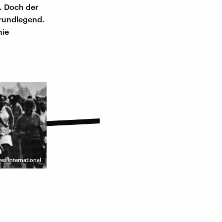
 Doch der
grundlegend.
hie
es International
e