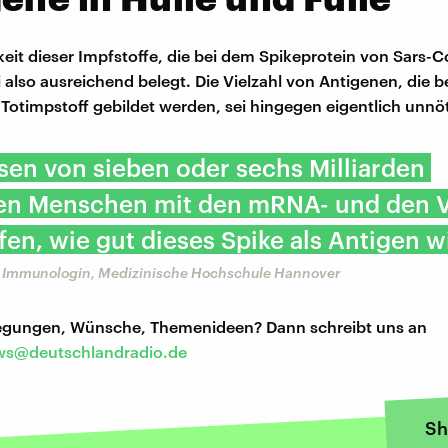
eit dieser Impfstoffe, die bei dem Spikeprotein von Sars-C
 also ausreichend belegt. Die Vielzahl von Antigenen, die be
Totimpstoff gebildet werden, sei hingegen eigentlich unnöt
sen von sieben oder sechs Milliarden
en Menschen mit den mRNA- und den V
fen, wie gut dieses Spike als Antigen wi
k, Immunologin, Medizinische Hochschule Hannover
regungen, Wünsche, Themenideen? Dann schreibt uns an
s@deutschlandradio.de
Sh