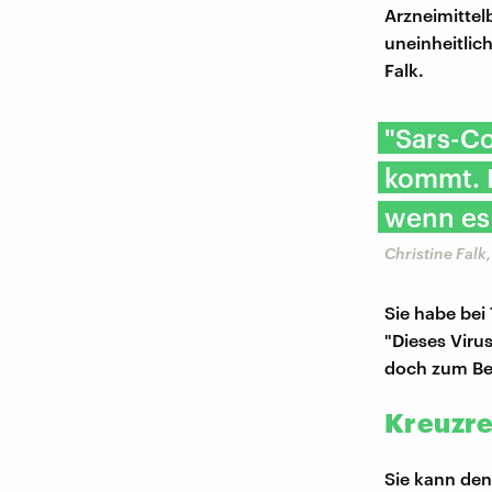
Arzneimittel
uneinheitlic
Falk.
"Sars-Co
kommt. D
wenn es 
Christine Fal
Sie habe bei
"Dieses Virus
doch zum Bei
Kreuzrea
Sie kann de