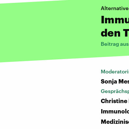
Alternative
Immun
den T
Beitrag au
Moderatori
Sonja Me
Gesprächsp
Christine 
Immunolo
Medizini