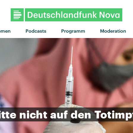
"Dai Dai" von Shakira x Burna
emen
Podcasts
Programm
Moderation
itte
nicht
auf
den
Totimp