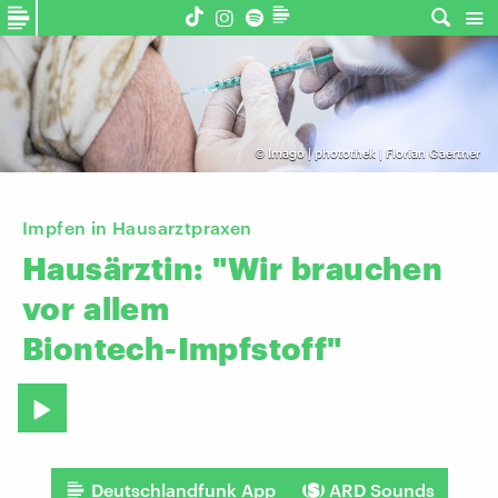
©
Imago | photothek | Florian Gaertner
Impfen in Hausarztpraxen
Hausärztin:
"Wir
brauchen
vor
allem
Biontech-Impfstoff"
Deutschlandfunk App
ARD Sounds