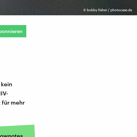
©
bobby fisher / photocase.de
bonnieren
 kein
IV-
 für mehr
ownotes