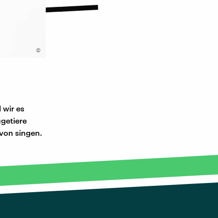
©
 wir es
getiere
von singen.
.