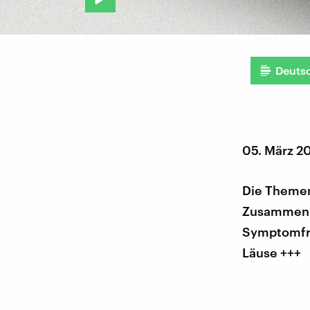
Deuts
05. März 2
Die Themen 
Zusammenha
Symptomfre
Läuse +++