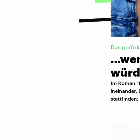
Das perfek
…wenn
würd
Im Roman "N
ineinander. 
stattfinden: 