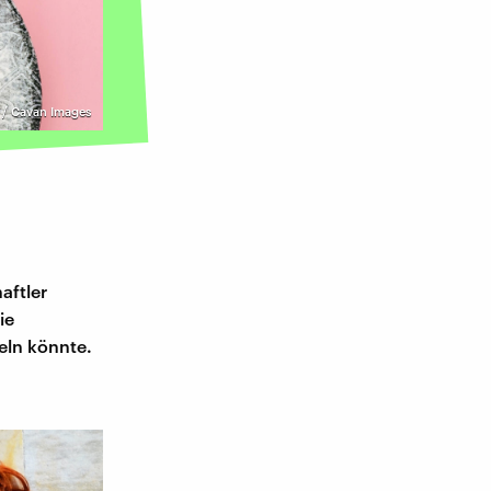
/ Cavan Images
aftler
ie
eln könnte.