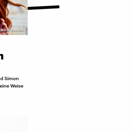
| Bruno Gomiero
n
nd Simon
 eine Weise