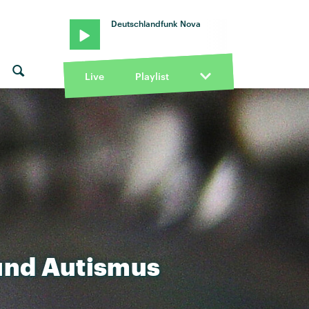
Deutschlandfunk Nova
Live
Playlist
und
Autismus