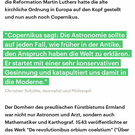
die Reformation Martin Luthers hatte die alte
kirchliche Ordnung in Europa auf den Kopf gestellt
und nun auch noch Copernikus.
"Copernikus sagt: Die Astronomie sollte
auf jeden Fall, wie früher in der Antike,
den Anspruch haben die Welt zu erklären.
Er startet mit einer sehr konservativen
Gesinnung und katapultiert uns damit in
die Moderne."
Christian Schütte, Journalist und Philosoph
Der Domherr des preußischen Fürstbistums Ermland
war nicht nur Astronom und Arzt, sondern auch
Mathematiker und Karthograf. 1543 veröffentlichte er
das Werk "De revolutionibus orbium coelstium" ("Über