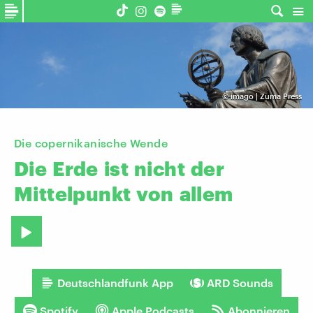
©
imago | Zuma Press
Die copernikanische Wende
Die
Erde
ist
nicht
der
Mittelpunkt
von
allem
Deutschlandfunk App
ARD Sounds
Spotify
Apple Podcasts
Abonnieren