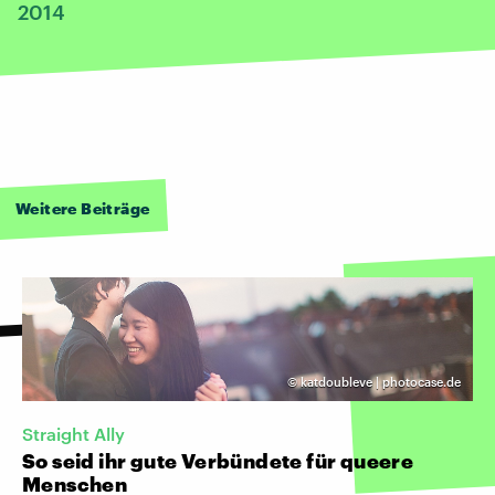
2014
Weitere Beiträge
©
katdoubleve | photocase.de
Straight Ally
So seid ihr gute Verbündete für queere
Menschen