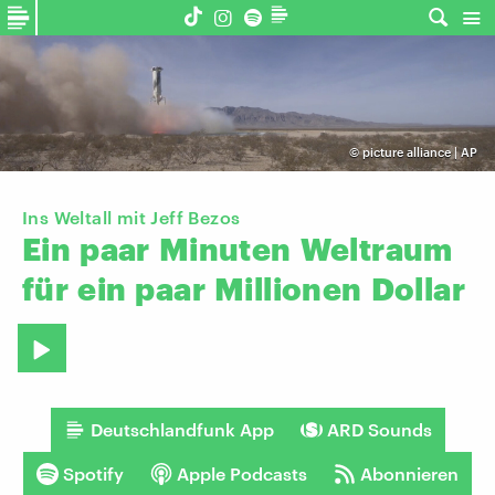
©
picture alliance | AP
Ins Weltall mit Jeff Bezos
Ein
paar
Minuten
Weltraum
für
ein
paar
Millionen
Dollar
Deutschlandfunk App
ARD Sounds
Spotify
Apple Podcasts
Abonnieren