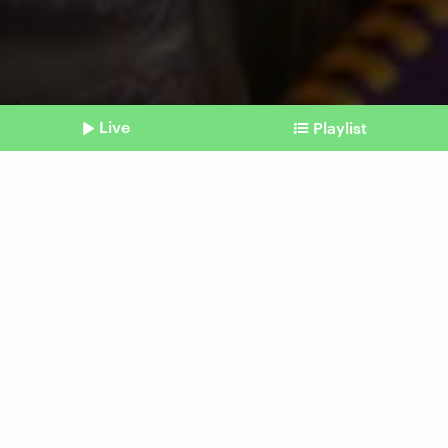
Live
Playlist
©
IMAGO | Depositphotos
Shownotes
Prognose
2026: Was wir mit mehr
Geld machen würden
vom 22. Januar 2026