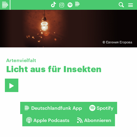
©
Евгения Егорова
Artenvielfalt
Licht
aus
für
Insekten
Deutschlandfunk App
Spotify
Apple Podcasts
Abonnieren