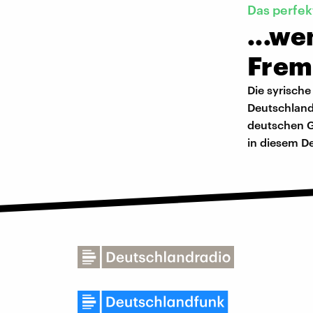
Das perfek
...we
Frem
Die syrische
Deutschland
deutschen G
in diesem D