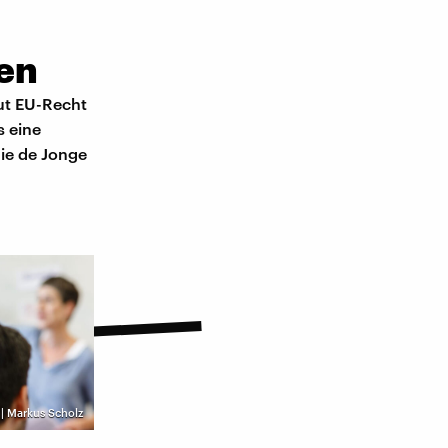
sen
ut EU-Recht
s eine
nie de Jonge
 | Markus Scholz