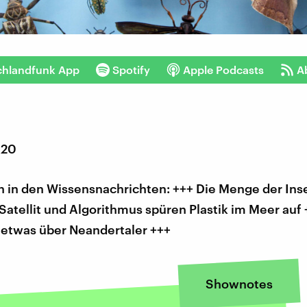
chlandfunk App
Spotify
Apple Podcasts
A
020
 in den Wissensnachrichten: +++ Die Menge der Ins
Satellit und Algorithmus spüren Plastik im Meer auf
 etwas über Neandertaler +++
Shownotes