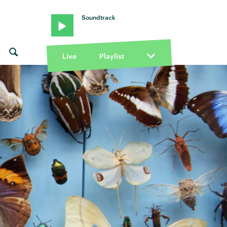
Soundtrack
Live
Playlist