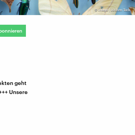
©
imago | Jochen Tack
bonnieren
ekten geht
 +++ Unsere