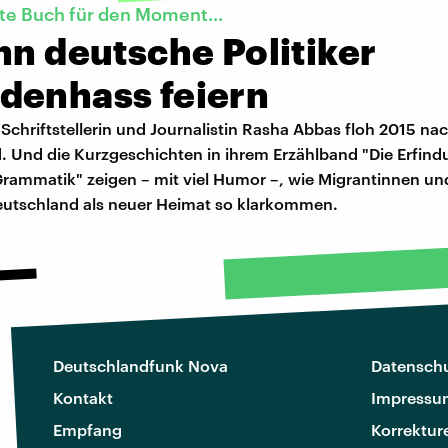
te Buch für den Moment...
nn deutsche Politiker
denhass feiern
 Schriftstellerin und Journalistin Rasha Abbas floh 2015 na
. Und die Kurzgeschichten in ihrem Erzählband "Die Erfind
rammatik" zeigen – mit viel Humor –, wie Migrantinnen un
eutschland als neuer Heimat so klarkommen.
Deutschlandfunk Nova
Datenschu
Kontakt
Impressu
Empfang
Korrektur