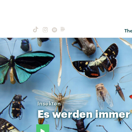
Th
Insekten
Es
werden
immer