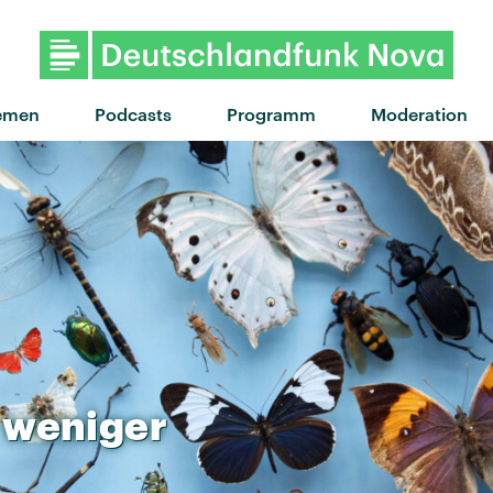
emen
Podcasts
Programm
Moderation
weniger