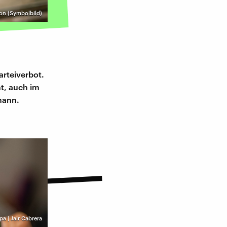
on (Symbolbild)
arteiverbot.
ht, auch im
hmann.
pa | Jair Cabrera