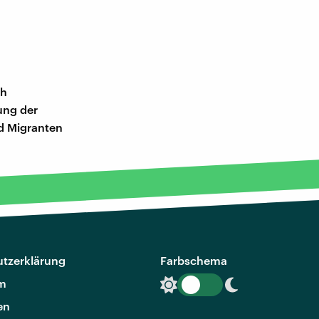
ch
ung der
d Migranten
tzerklärung
Farbschema
m
en