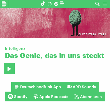
©
Ikon Image | imago
Intelligenz
Das
Genie,
das
in
uns
steckt
Deutschlandfunk App
ARD Sounds
Spotify
Apple Podcasts
Abonnieren