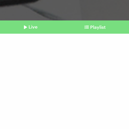
Live
Playlist
©
IMAGO / Dean Pictures
Shownotes
Technik
Welche Probleme es beim
iPhone 15 geben soll
Beitrag aus unserem Archiv vom 06. Oktober
2023