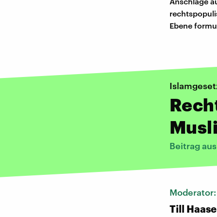
Anschläge au
rechtspopuli
Ebene formul
Islamgesetz
Recht
Musl
Beitrag au
Moderator
Till Haase