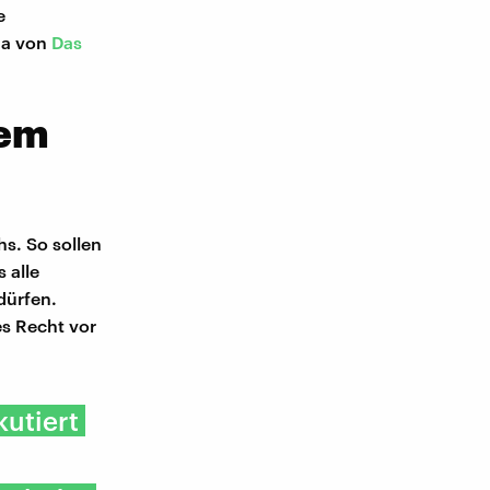
e
na von
Das
sem
hs. So sollen
 alle
dürfen.
es Recht vor
kutiert