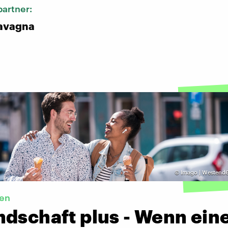
artner:
avagna
©
Imago | Westend6
en
ndschaft plus - Wenn ein