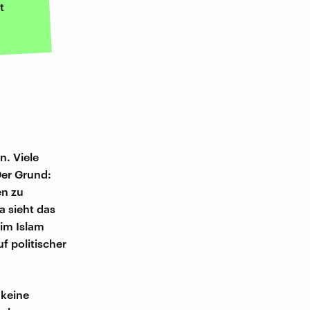
t
n. Viele
Der Grund:
en zu
 sieht das
 im Islam
uf politischer
 keine