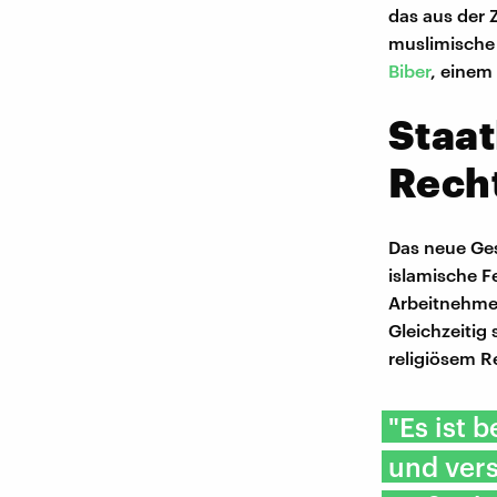
das aus der 
muslimische 
Biber
, einem
Staat
Rech
Das neue Ges
islamische F
Arbeitnehme
Gleichzeitig 
religiösem R
"Es ist 
und vers