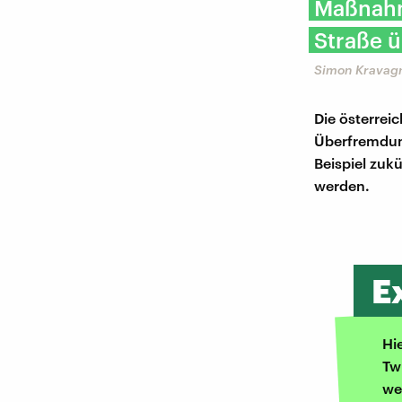
Maßnahm
Straße ü
Simon Kravagna
Die österrei
Überfremdung
Beispiel zuk
werden.
E
Hi
Tw
we