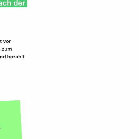
ach der
t vor
n zum
nd bezahlt
,