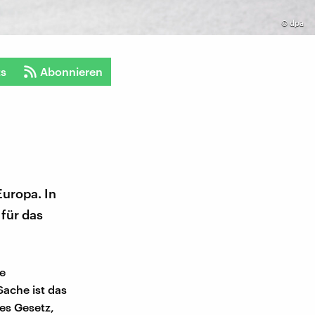
©
dpa
ts
Abonnieren
Europa. In
 für das
ue
Sache ist das
res Gesetz,