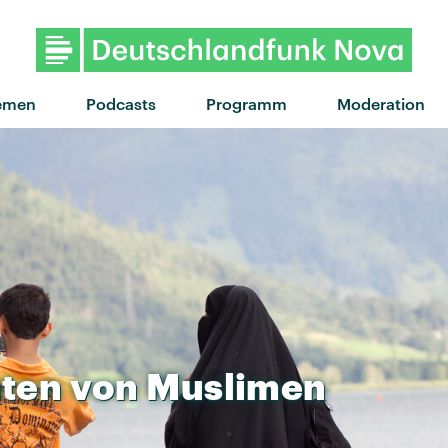
emen
Podcasts
Programm
Moderation
hten
von
Muslimen