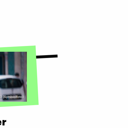
1 (Symbiolfoto)
er