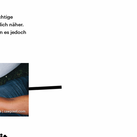
chtige
ich näher.
n es jedoch
s | rawpixel.com