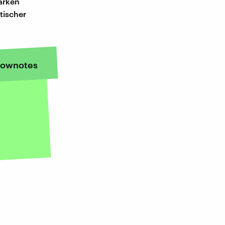
arken
tischer
ownotes